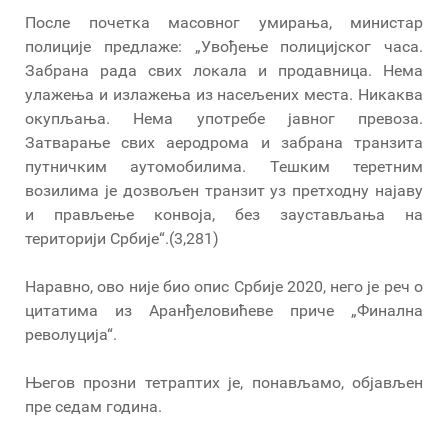
После почетка масовног умирања, министар
полиције предлаже: „Увођење полицијског часа.
Забрана рада свих локала и продавница. Нема
улажења и излажења из насељених места. Никаква
окупљања. Нема употребе јавног превоза.
Затварање свих аеродрома и забрана транзита
путничким аутомобилима. Тешким теретним
возилима је дозвољен транзит уз претходну најаву
и прављење конвоја, без заустављања на
територији Србије“.(3,281)
Наравно, ово није био опис Србије 2020, него је реч о
цитатима из Аранђеловићеве приче „Финална
револуција“.
Његов прозни тетраптих је, понављамо, објављен
пре седам година.