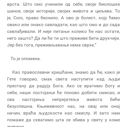
врста. Што смо учинили од себе, своје биолошке
шансе, своје историје, својих живота и циљева. То
је, Coro, право беснило. А ово је болест, коју ћемо
овако или онако савладати, као што смо и до сада
савлађивали. И није питање колико ће нас остати,
него зашто? Да ли ће ти што преживе бити друкчији.
Јер без тога, преживљавање нема сврхе.“
То је опомена.
Као православни хришћани, знамо да ће, како је
Гете говорио, смак света наступити кад људи
престану да радују Бога. Ако се вратимо Богу и
себи, наше постојање ће поново добити смисао, и
сва настојања непријатеља живота биће
безуспешна. Књижевност нас, на овај или онај
начин, враћа људскости као смислу. И зато нам
помаже да схватимо шта се збива у свету у коме
живимо.