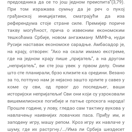
председника да се то још једном преиспита“(3,79).
При том изражава сумњу да је реч о пукој
грађанској иницијативи, сматрајући да иза
реферeндума стоје стране силе. Премијер пориче
такву могућност, прича о извесним економским
тешкоћама Србије, новом ангажману ММФ-а, нуди
Русији наставак економске сарадње. Амбасадор је,
на крају, отворен: “Ако на скали имамо екстреме,
где на једном крају пише „пријатељ“, а на другом
„непријатељ“, ви сте још увек у првом делу. Оним
што сте планирали, брзо клизите ка средини. Везано
за то, потпуно нам је нејасно зашто хрлите у савез у
коме су сви, од првог до последњег, ваши
историјски непријатељи! Сви они који су узроковали
вишемилионске погибије и патње српскога народа!
Прошле године, у лову, гледао сам тактику вукова у
навлачењу наивнијих ловачких паса. Приђу им, и
заподену игру, машу репом. Кроз игру их навлаче у
шуму, где их растргну./…/Има ли Србија шездесет