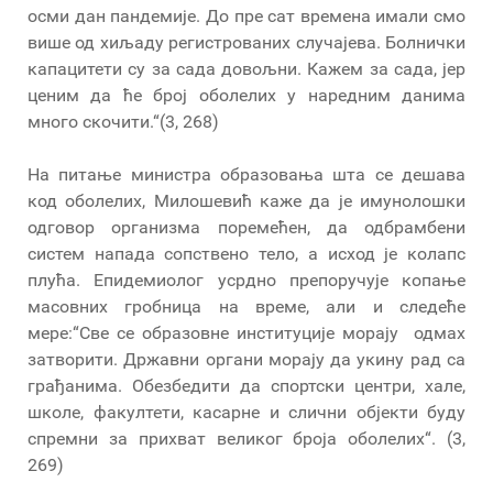
осми дан пандемије. До пре сат времена имали смо
више од хиљаду регистрованих случајева. Болнички
капацитети су за сада довољни. Кажем за сада, јер
ценим да ће број оболелих у наредним данима
много скочити.“(3, 268)
На питање министра образовања шта се дешава
код оболелих, Милошевић каже да је имунолошки
одговор организма поремећен, да одбрамбени
систем напада сопствено тело, а исход је колапс
плућа. Епидемиолог усрдно препоручује копање
масовних гробница на време, али и следеће
мере:“Све се образовне институције морају одмах
затворити. Државни органи морају да укину рад са
грађанима. Обезбедити да спортски центри, хале,
школе, факултети, касарне и слични објекти буду
спремни за прихват великог броја оболелих“. (3,
269)