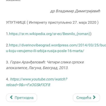
др Владимир Димитријевић
УПУТНИЦЕ ( Интернету приступљено 27. маја 2020 )
1.
https://sr.m.wikipedia.org/sr-ec/Besnilo_(roman)
)
2.
https://dverinovibeograd.wordpress.com/2014/03/25/bu
u-koju-verujemo-ili-srbija-rusija-posle-16-marta/
3.
Горан Аранђеловић: Четири слике српске
апокалипсе, Лагуна, Београд, 2013.
4.
https://www.youtube.com/watch?
reload=9&v=FxOGSkFlCF8
Претходна
Следећа