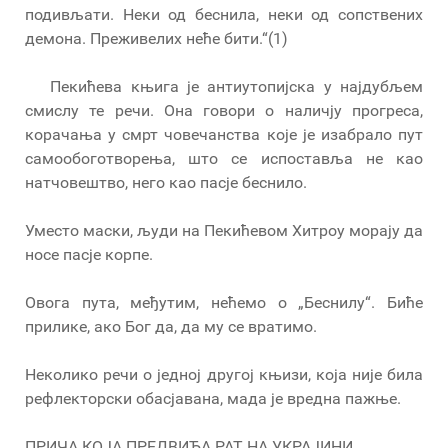
подивљати. Неки од беснила, неки од сопствених
демона. Преживелих неће бити.“(1)
Пекићева књига је антиутопијска у најдубљем
смислу те речи. Она говори о наличју прогреса,
корачања у смрт човечанства које је изабрало пут
самообоготворења, што се испоставља не као
натчовештво, него као пасје беснило.
Уместо маски, људи на Пекићевом Хитроу морају да
носе пасје корпе.
Овога пута, међутим, нећемо о „Беснилу“. Биће
прилике, ако Бог да, да му се вратимо.
Неколико речи о једној другој књизи, која није била
рефлекторски обасјавана, мада је вредна пажње.
ПРИЧА КОЈА ПРЕДВИЂА РАТ НА УКРАЈИНИ