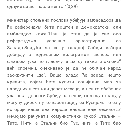
одлуке вашег парламента!“(3,89)
Министар спољних послова убеђује амбасадора да
ће референдум бити поштен и демократски, али
амбасадор каже:“Наш је став да је све око
референдума успешно оркестрирано са
Запада.Знајући да се у гладној Србији избори
добијају с подељеним килограмом шећера или
флашом уља по гласачу, а да су такви „поклони“
већ спремни, очекивано је да ће обичан народ
заокружити „да“. Ваша влада ће зарад нешто
кредита, којим ћете купити социјални мир за
наредних шест или девет месеци, и нешто обећаних
улагања, довести Србију на непријатељску страну, у
могућу директну конфронтацију са Русијом. То се у
историји наша два народа никада није десило/…/
Немојмо рачунати комунистички сукоб Стаљин –
Тито. Нити је Стаљин био Рус, нити је Тито био