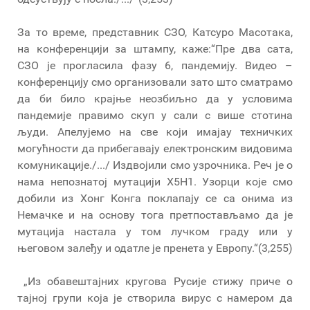
За то време, представник СЗО, Катсуро Масотака,
на конференцији за штампу, каже:“Пре два сата,
СЗО је прогласила фазу 6, пандемију. Видео –
конференцију смо организовали зато што сматрамо
да би било крајње неозбиљно да у условима
пандемије правимо скуп у сали с више стотина
људи. Апелујемо на све који имајау техничких
могућности да прибегавају електронским видовима
комуникације./.../ Издвојили смо узрочника. Реч је о
нама непознатој мутацији Х5Н1. Узорци које смо
добили из Хонг Конга поклапају се са онима из
Немачке и на основу тога претпостављамо да је
мутација настала у том лучком граду или у
његовом залеђу и одатле је пренета у Европу.“(3,255)
„Из обавештајних кругова Русије стижу приче о
тајној групи која је створила вирус с намером да