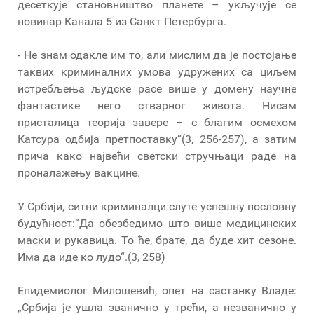
десеткује становништво планете – укључује се
новинар Канала 5 из Санкт Петербурга.
- Не знам одакле им то, али мислим да је постојање
таквих криминалних умова удружених са циљем
истребљења људске расе више у домену научне
фантастике него стварног живота. Нисам
присталица теорија завере – с благим осмехом
Катсура одбија претпоставку“(3, 256-257), а затим
прича како највећи светски стручњаци раде на
проналажењу вакцине.
У Србији, ситни криминалци слуте успешну пословну
будућност:“Да обезбедимо што више медицинских
маски и рукавица. То ће, брате, да буде хит сезоне.
Има да иде ко лудо“.(3, 258)
Епидемиолог Милошевић, опет на састанку Владе:
„Србија је ушла званично у трећи, а незванично у