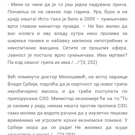
- Мени се чини да је то још једна надувана прича.
Понавља се на сваких пар година. Ура, бура и на
крају ништа! Исто тако је било и 2009 – сумњичаво
врти главом министар правде. – Не бих желео да
вас колега и ову владу сутра неко прозива за
ширење панике и набавку милиона непотребних и
неиспитаних вакцина. Сетите се прошлих афера.
Јавност је постала врло сумњичава. Има мртвих?
Па код сваког грипа их има./.../“(3, 252)
Већ поменути доктор Милошевић, на истој седници
Владе Србије, подсећа да је смртност од новог грипа
неуобичајено висока, и да треба поступати по
препорукама СЗО. Министар економије ће на то:“То
је сасвим у реду, немам ништа против прописа СЗО,
само молим да водите рачуна да у изузетно тешким
временима не угрозите крхке економске помаке. У
Србији мора да се ради! Не желимо да људи
одсуствују с посла./.../“(3,253)