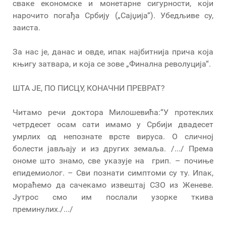
сваке економске и монетарне сигурности, који
нарочито погађа Србију („Сајџија“). Убедљиве су,
заиста.
За нас је, данас и овде, ипак најбитнија прича која
књигу затвара, и која се зове „Финална револуција“.
ШТА ЈЕ, ПО ПИСЦУ, КОНАЧНИ ПРЕВРАТ?
Читамо речи доктора Милошевића:“У протеклих
четрдесет осам сати имамо у Србији двадесет
умрлих од непознате врсте вируса. О сличној
болести јављају и из других земаља. /.../ Према
ономе што знамо, све указује на грип. – почиње
епидемиолог. – Сви познати симптоми су ту. Ипак,
мораћемо да сачекамо извештај СЗО из Женеве.
Јутрос смо им послали узорке ткива
преминулих./.../