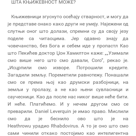
ШТА КЊИЖЕВНОСТ МОЖЕ?
Књижевници згуснуто осећају стварност, и могу да
је представе онако како други не умеју. Најежени од
слутњи оног што долази, спремни су да своју језу
поделе са читаоцима. Јер одавно знају да
човечанство, без Бога и себем иде у пропастл Као
што Пекићев доктор Џон Хамилтон каже: „„Узимали
смо више него што смо давали, Coro“, рекао је.
„Исцрпили смо изворе. Потрошили кредите.
Загадили земљу. Пореметили равнотежу. Понашали
смо се према њој као друмски разбојници, на
земљи у пролазу, а не као њени сувласници и
саучесници. Као да после нас никог више неће бити.
И неће. Платићемо. И у нечем другом смо се
преварили. Daniel Leverquin је имао право. Мислили
смо да је беснило ово што је на
Heathrowu урадио Rhabdovirus. А то је оно што смо
сами чинили откако постојимо као интелигентна