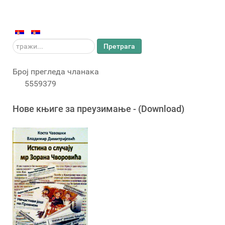
тражи...
Претрага
Број прегледа чланака
5559379
Новe књигe за преузимање - (Download)