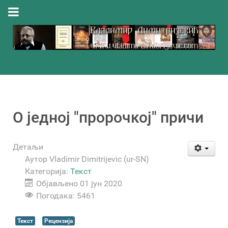
О једној "пророчкој" причи
Детаљи
Аутор
Vladimir Dimitrijevic (ur-SN)
Категорија:
Текст
Објављено 01 јун 2020
Погодака: 5461
Текст
Рецензија