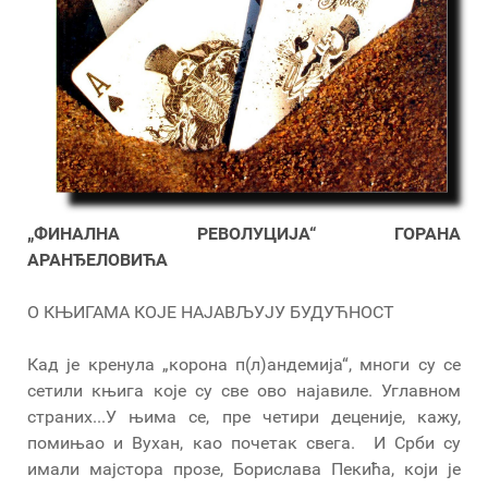
„ФИНАЛНА РЕВОЛУЦИЈА“ ГОРАНА
АРАНЂЕЛОВИЋА
О КЊИГАМА КОЈЕ НАЈАВЉУЈУ БУДУЋНОСТ
Кад је кренула „корона п(л)андемија“, многи су се
сетили књига које су све ово најавиле. Углавном
страних...У њима се, пре четири деценије, кажу,
помињао и Вухан, као почетак свега. И Срби су
имали мајстора прозе, Борислава Пекића, који је