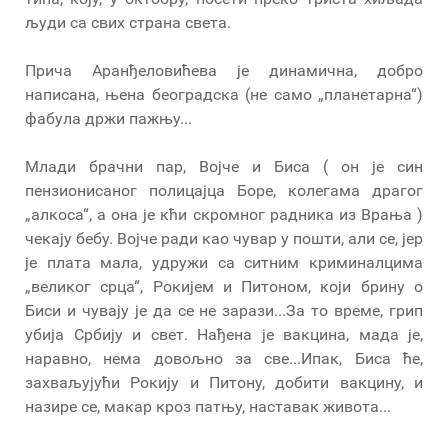
људи са свих страна света.
Прича Аранђеловићева је динамична, добро
написана, њена београдска (не само „планетарна“)
фабула држи пажњу...
Млади брачни пар, Војче и Биса ( он је син
пензионисаног полицајца Боре, колегама драгог
„алкоса“, а она је кћи скромног радника из Врања )
чекају бебу. Војче ради као чувар у пошти, али се, јер
је плата мала, удружи са ситним криминалцима
„великог срца“, Рокијем и Питоном, који брину о
Биси и чувају је да се не зарази...За то време, грип
убија Србију и свет. Нађена је вакцина, мада је,
наравно, нема довољно за све...Ипак, Биса ће,
захваљујући Рокију и Питону, добити вакцину, и
назире се, макар кроз патњу, наставак живота...