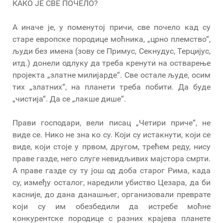
КАКО ЈЕ СВЕ ПОЧЕЛО?
А иначе је, у поменутој причи, све почело кад су
старе европске породице моћника, „црно племство“,
људи без имена (зову се Примус, Секнудус, Терцијус,
итд.) донели одлуку да треба кренути на остварење
пројекта „златне милијарде“. Све остале људе, осим
тих „златних“, на планети треба побити. Да буде
„чистија“. Да се „лакше дише“.
Прави господари, вели писац „Четири приче“, не
виде се. Нико не зна ко су. Који су истакнути, који се
виде, који стоје у првом, другом, трећем реду, нису
праве газде, него слуге невидљивих мајстора смрти.
А праве газде су ту још од доба старог Рима, када
су, између осталог, наредили убиство Цезара, да би
касније, до дана данашњег, организовали преврате
који су им обезбедили да истребе моћне
конкурентске породице с разних крајева планете