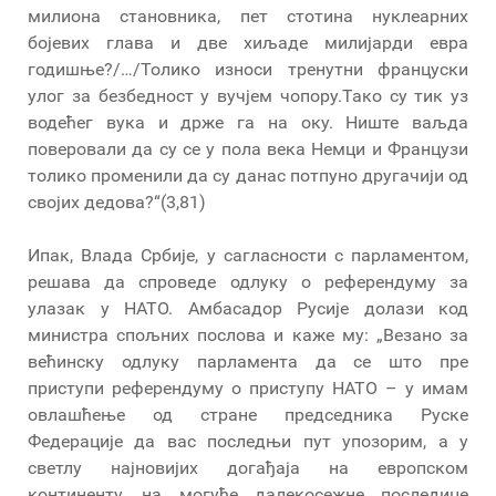
милиона становника, пет стотина нуклеарних
бојевих глава и две хиљаде милијарди евра
годишње?/…/Толико износи тренутни француски
улог за безбедност у вучјем чопору.Тако су тик уз
водећег вука и држе га на оку. Ниште ваљда
поверовали да су се у пола века Немци и Французи
толико променили да су данас потпуно другачији од
својих дедова?“(3,81)
Ипак, Влада Србије, у сагласности с парламентом,
решава да спроведе одлуку о референдуму за
улазак у НАТО. Амбасадор Русије долази код
министра спољних послова и каже му: „Везано за
већинску одлуку парламента да се што пре
приступи референдуму о приступу НАТО – у имам
овлашћење од стране председника Руске
Федерације да вас последњи пут упозорим, а у
светлу најновијих догађаја на европском
континенту, на могуће далекосежне последице