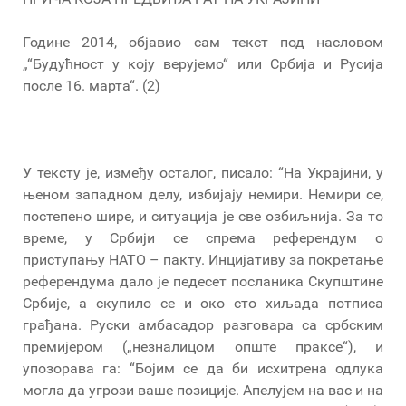
Године 2014, објавио сам текст под насловом
„“Будућност у коју верујемо“ или Србија и Русија
после 16. марта“. (2)
У тексту је, између осталог, писало: “На Украјини, у
њеном западном делу, избијају немири. Немири се,
постепено шире, и ситуација је све озбиљнија. За то
време, у Србији се спрема референдум о
приступању НАТО – пакту. Инцијативу за покретање
референдума дало је педесет посланика Скупштине
Србије, а скупило се и око сто хиљада потписа
грађана. Руски амбасадор разговара са србским
премијером („незналицом опште праксе“), и
упозорава га: “Бојим се да би исхитрена одлука
могла да угрози ваше позиције. Апелујем на вас и на