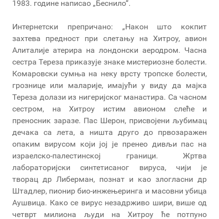
1983. године написао „Беснило“.
Интернетски препричано: „Након што кокпит
захтева предност при слетању на Хитроу, авион
Алиталије атерира на лондонски аеродром. Часна
сестра Тереза приказује знаке мистериозне болести.
Комаровски сумња на неку врсту тропске болести,
грознице или маларије, имајући у виду да мајка
Тереза долази из нигеријског манастира. Са часном
сестром, на Хитроу истим авионом слеће и
преносник заразе. Пас Шерон, присвојени љубимац
дечака са лета, а ништа друго до првозаражен
опаким вирусом који јој је пренео дивљи пас на
израелско-палестинској граници. Жртва
лабораторијски синтетисаног вируса, чији је
творац др Либерман, познат и као злогласни др
Штадлер, пионир био-инжењеринга и масовни убица
Аушвица. Како се вирус незадрживо шири, више од
четврт милиона људи на Хитроу ће потпуно