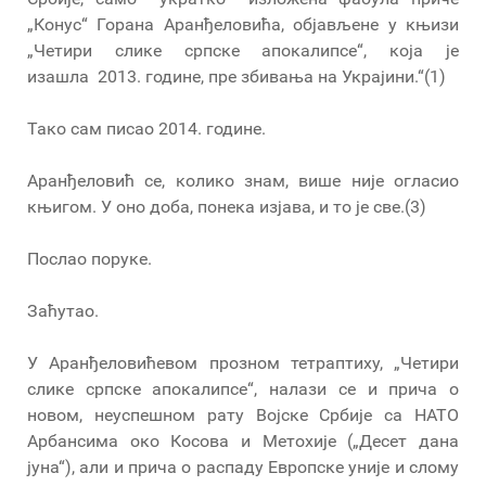
„Конус“ Горана Аранђеловића, објављене у књизи
„Четири слике српске апокалипсе“, која је
изашла 2013. године, пре збивања на Украјини.“(1)
Тако сам писао 2014. године.
Аранђеловић се, колико знам, више није огласио
књигом. У оно доба, понека изјава, и то је све.(3)
Послао поруке.
Заћутао.
У Аранђеловићевом прозном тетраптиху, „Четири
слике српске апокалипсе“, налази се и прича о
новом, неуспешном рату Војске Србије са НАТО
Арбансима око Косова и Метохије („Десет дана
јуна“), али и прича о распаду Европске уније и слому