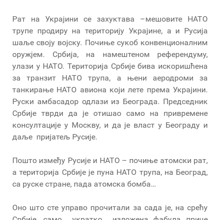
Рат на Украјини се захуктава –мешовите НАТО
трупе продиру на територију Украјине, а и Русија
шаље своју војску. Почиње сукоб конвенционалним
оружјем. Србија, на намештеном референдуму,
улази у НАТО. Територија Србије бива искоришћена
за транзит НАТО трупа, а њени аеродроми за
танкирање НАТО авиона који лете према Украјини.
Руски амбасадор одлази из Београда. Председник
Србије тврди да је отишао само на привремене
консултације у Москву, и да је власт у Београду и
даље пријатељ Русије.
Пошто између Русије и НАТО – почиње атомски рат,
а територија Србије је пуна НАТО трупа, на Београд,
са руске стране, пада атомска бомба…
Оно што сте управо прочитали за сада је, на срећу
Србије, само укратко изложена фабула приче