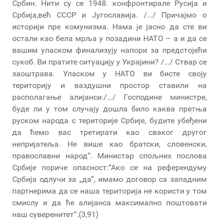
Србин. Нити су се 1948. конфронтирале Русија и
Србија,већ СССР и Југославија. /…/ Причајмо о
историји пре комунизма. Нама је јасно да сте ви
остали као бела мрља у позадини НАТО – а и да се
вашим уласком финализују напори за предстојећи
сукоб. Ви пратите ситуацију у Украјини? /…/ Ствар се
заоштрава. Уласком у НАТО ви бисте своју
територију и ваздушни простор ставили на
располагање алијанси./…/ Господине министре,
буде ли у том случају дошла било каква претња
руском народа с територије Србије, будите убеђени
да ћемо вас третирати као сваког другог
непријатеља. Не више као братски, словенски,
православни народ“. Министар спољних послова
Србије пориче опасност:“Ако се на референдуму
Србија одлучи за „да“, имамо договор са западним
партнерима да се наша територија не користи у том
смислу и да ће алијанса максимално поштовати
наш суверенитет“.(3,91)