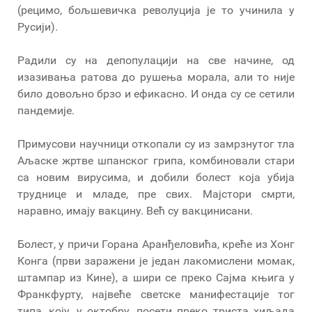
(рецимо, бољшевичка револуција је то учинила у
Русији).
Радили су на депопулацији на све начине, од
изазивања ратова до рушења морала, али то није
било довољно брзо и ефикасно. И онда су се сетили
пандемије.
Примусови научници откопали су из замрзнутог тла
Аљаске жртве шпанског грипа, комбиновали стари
са новим вирусима, и добили болест која убија
труднице и младе, пре свих. Мајстори смрти,
наравно, имају вакцину. Већ су вакцинисани.
Болест, у причи Горана Аранђеловића, креће из Хонг
Конга (први заражени је један лакомислени момак,
штампар из Кине), а шири се преко Сајма књига у
Франкфурту, највеће светске манифестације тог
типа, коју, у октобру, посети преко триста хиљада