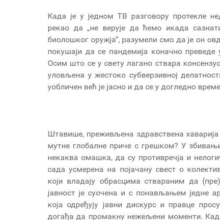
Када је у једном ТВ разговору протекле н
рекао да „не верује да ћемо икада сазнат
биолошког оружја“, разумели смо да је он ов
покушаји да се пандемија коначно преведе у
Осим што се у свету лагано ствара консензус
уловљена у жестоко субверзивној делатност
уобличен већ је јасно и да се у догледно врем
Штавише, преживљена здравствена хаварија 
мутне глобалне приче с грешком? У збивањим
некаква омашка, да су противречја и нелоги
сада усмерена на појачану свест о колекти
који владају обрасцима ствараним да (пре
јавност је суочена и с понављањем једне ар
која одређују јавни дискурс и правце про
догађа да промакну нежељени моменти. Када