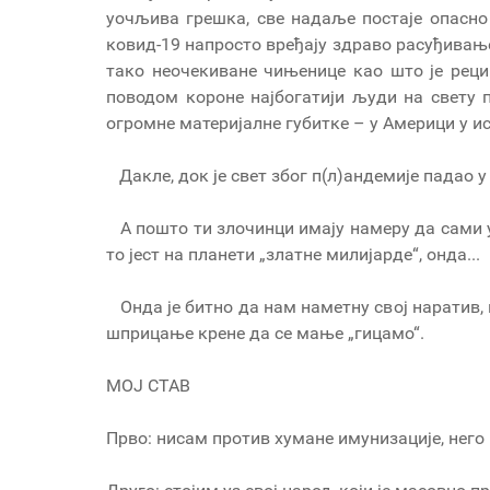
уочљива грешка, све надаље постаје опасно
ковид-19 напросто вређају здраво расуђива
тако неочекиване чињенице као што је рец
поводом короне најбогатији људи на свету по
огромне материјалне губитке – у Америци у и
Дакле, док је свет због п(л)андемије падао у 
А пошто ти злочинци имају намеру да сами у
то јест на планети „златне милијарде“, онда...
Онда је битно да нам наметну свој наратив,
шприцање крене да се мање „гицамо“.
МОЈ СТАВ
Прво: нисам против хумане имунизације, не