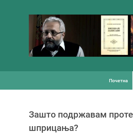
Почетна
Зашто подржавам проте
шприцања?