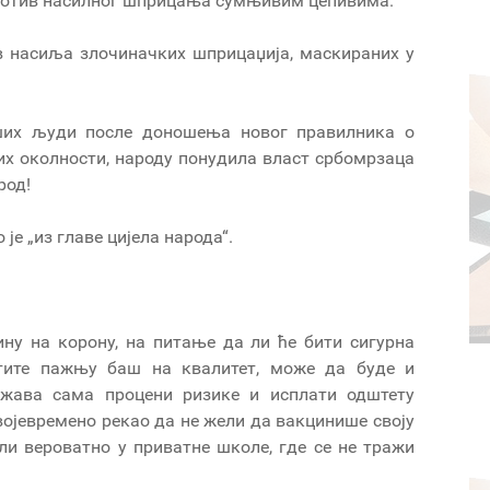
о против насилног шприцања сумњивим цепивима.
в насиља злочиначких шприцаџија, маскираних у
аших људи после доношења новог правилника о
них околности, народу понудила власт србомрзаца
 народ!
је „из главе цијела народа“.
ину на корону, на питање да ли ће бити сигурна
атите пажњу баш на квалитет, може да буде и
ржава сама процени ризике и исплати одштету
војевремено рекао да не жели да вакцинише своју
шли вероватно у приватне школе, где се не тражи