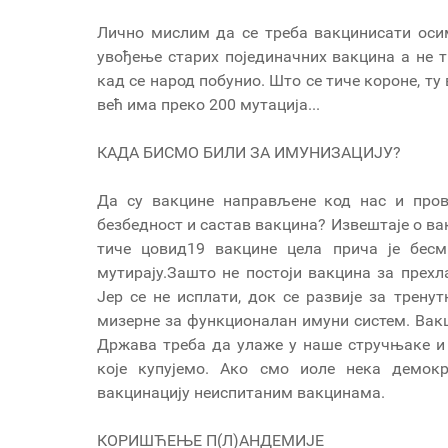
Лично мислим да се треба вакцинисати оси
увођење старих појединачних вакцина а не т
кад се народ побунио. Што се тиче короне, ту
већ има преко 200 мутација...
КАДА БИСМО БИЛИ ЗА ИМУНИЗАЦИЈУ?
Да су вакцине направљене код нас и пров
безбедност и састав вакцина? Извештаје о вак
тиче цовид19 вакцине цела прича је бесм
мутирају.Зашто не постоји вакцина за прехл
Јер се не исплати, док се развије за тренут
мизерне за функционалан имуни систем. Вакц
Држава треба да улаже у наше стручњаке и
које купујемо. Ако смо иоле нека демок
вакцинацију неиспитаним вакцинама.
КОРИШЋЕЊЕ П(Л)АНДЕМИЈЕ