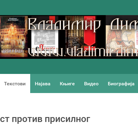
Текстови
Најава
Књиге
Видео
Биографија
ст против присилног