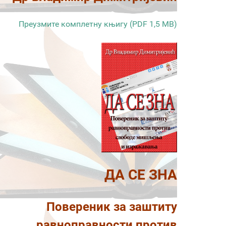
Преузмите комплетну књигу (PDF 1,5 MB)
ДА СЕ ЗНА
Повереник за заштиту
равноправности против