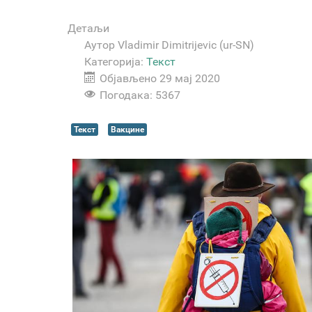
Детаљи
Аутор
Vladimir Dimitrijevic (ur-SN)
Категорија:
Текст
Објављено 29 мај 2020
Погодака: 5367
Текст
Вакцине