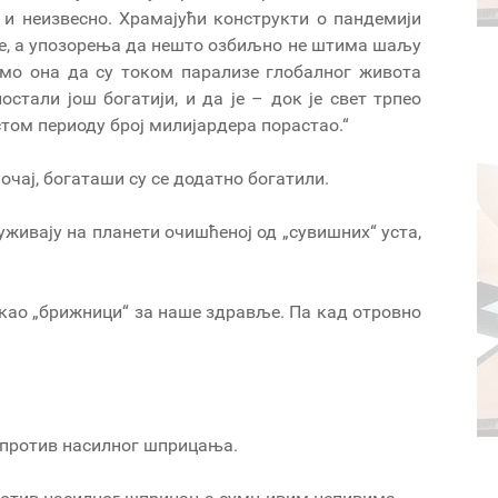
 и неизвесно. Храмајући конструкти о пандемији
ње, а упозорења да нешто озбиљно не штима шаљу
имо она да су током парализе глобалног живота
стали још богатији, и да је – док је свет трпео
стом периоду број милијардера порастао.“
очај, богаташи су се додатно богатили.
живају на планети очишћеној од „сувишних“ уста,
 као „брижници“ за наше здравље. Па кад отровно
го против насилног шприцања.