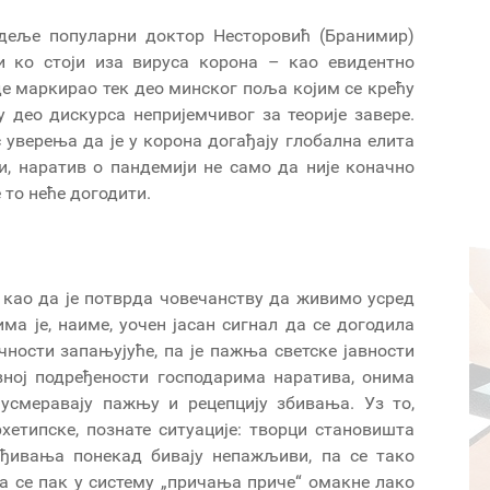
едеље популарни доктор Несторовић (Бранимир)
и ко стоји иза вируса корона – као евидентно
де маркирао тек део минског поља којим се крећу
 део дискурса непријемчивог за теорије завере.
 уверења да је у корона догађају глобална елита
и, наратив о пандемији не само да није коначно
е то неће догодити.
као да је потврда човечанству да живимо усред
а је, наиме, уочен јасан сигнал да се догодила
чности запањујуће, па је пажња светске јавности
вној подређености господарима наратива, онима
)усмеравају пажњу и рецепцију збивања. Уз то,
хетипске, познате ситуације: творци становишта
суђивања понекад бивају непажљиви, па се тако
 се пак у систему „причања приче“ омакне лако