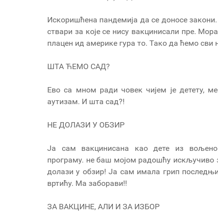
Искоришћена пандемија да се доносе закони.
ствари за које се нису вакцинисали пре. Мора
плацен ид америке гура то. Тако да ћемо сви 
ШТА ЋЕМО САД?
Ево са мном ради човек чијем је детету, 
аутизам. И шта сад?!
НЕ ДОЛАЗИ У ОБЗИР
Ја сам вакцинисана као дете из вољено
програму. не баш мојом радошћу искључиво з
долази у обзир! Ја сам имала грип последњи
вртићу. Ма заборави!!
ЗА ВАКЦИНЕ, АЛИ И ЗА ИЗБОР