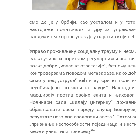
смо да је у Србији, као уосталом и у гот
настојање политичких и других управља
пандемијом короне упакује у наратив који н
Управо проживљену социјалну трауму и несми
ваља учинити поретком регуларним и званичн
поље добре „излазне стратегије“, без смуше
контроверзама поводом мегазаразе, како доћ
само углед „струке“ већ и ауторитет полити
неуобичајено потчињена науци? Накнадни
марширају против својих елита и њиховог 
Новинари сада „кидају џигерицу“ државн
објашњавате свом народу случај Белоруси
резултате него сви изоловани света.“ Потом 
„признање неспособности појединаца и инсти
мере и уништили привреду“?