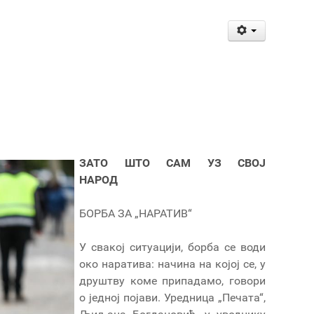
ЗАТО ШТО САМ УЗ СВОЈ
НАРОД
БОРБА ЗА „НАРАТИВ“
У свакој ситуацији, борба се води
око наратива: начина на којој се, у
друштву коме припадамо, говори
о једној појави. Уредница „Печата“,