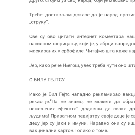
Друго: стојим уз свој народ, који је масовн
Треће: достављам доказе да је народ проти
„струку“.
Све су ово цитати интернет коментара н
насилном шприцању, који је, у збрци ванред
маскираних у србофиле. Читајмо шта каже
Јер, како рече Његош, увек треба чути оно што 
О БИЛУ ГЕЈТСУ
Иако је Бил Гејтс нападно рекламирао вакц
рекао је:"Па не знамо, не можете да обр
нежељених ефеката"...додавши да свака д
људима! Приватном педијатру своје деце је с
децу јер су јаки и имуни. Наравно они су и
вакцинални картон.Толико о томе.