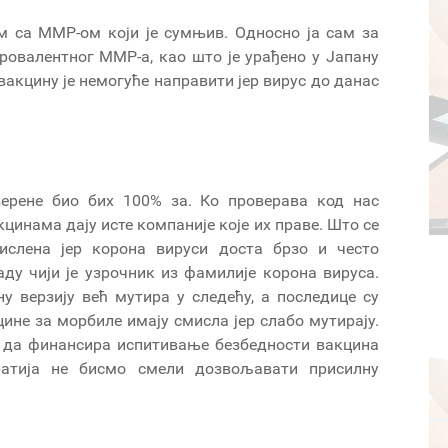
м са ММР-ом који је сумњив. Односно ја сам за
ровалентног ММР-а, као што је урађено у Јапану
 вакцину је немогуће направити јер вирус до данас
ерене био бих 100% за. Ко проверава код нас
цинама дају исте компаније које их праве. Што се
ислена јер корона вируси доста брзо и често
аду чији је узрочник из фамилије корона вируса.
ну верзију већ мутира у следећу, а последице су
ине за морбиле имају смисла јер слабо мутирају.
 да финансира испитивање безбедности вакцина
ратија не бисмо смели дозвољавати присилну