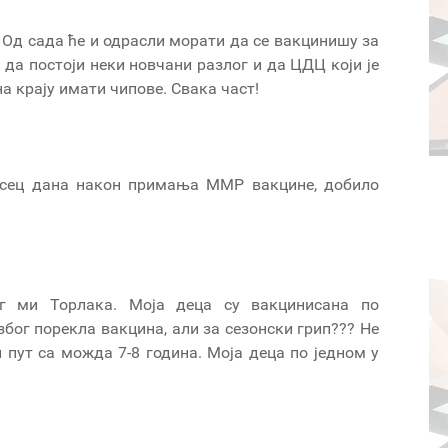
 Од сада ће и одрасли морати да се вакцинишу за
 да постоји неки новчани разлог и да ЦДЦ који је
на крају имати чипове. Свака част!
месец дана након примања ММР вакцине, добило
г ми Торлака. Моја деца су вакцинисана по
бог порекла вакцина, али за сезонски грип??? Не
 пут са можда 7-8 година. Моја деца по једном у