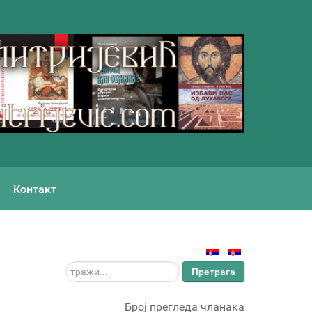
Контакт
тражи...
Претрага
Број прегледа чланака