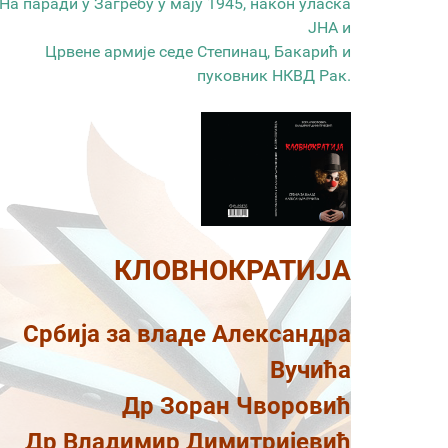
На паради у Загребу у мају 1945, након уласка
ЈНА и
Црвене армије седе Степинац, Бакарић и
пуковник НКВД Рак.
КЛОВНОКРАТИЈА
Србија за владе Александра
Вучића
Др Зоран Чворовић
Др Владимир Димитријевић