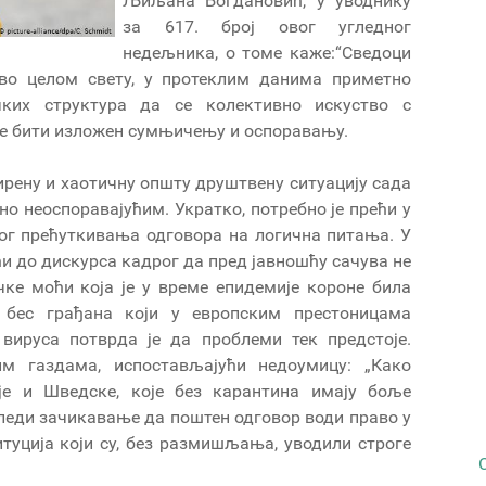
Љиљана Богдановић, у уводнику
за 617. број овог угледног
недељника, о томе каже:“Сведоци
ово целом свету, у протеклим данима приметно
чких структура да се колективно искуство с
еће бити изложен сумњичењу и оспоравању.
рену и хаотичну општу друштвену ситуацију сада
о неоспоравајућим. Укратко, потребно је прећи у
ног прећуткивања одговора на логична питања. У
и до дискурса кадрог да пред јавношћу сачува не
чке моћи која је у време епидемије короне била
 бес грађана који у европским престоницама
вируса потврда је да проблеми тек предстоје.
им газдама, испостављајући недоумицу: „Како
је и Шведске, које без карантина имају боље
следи зачикавање да поштен одговор води право у
туција који су, без размишљања, уводили строге