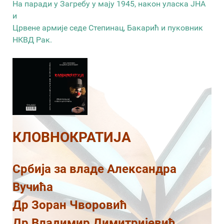
На паради у Загребу у мају 1945, након уласка ЈНА
и
Црвене армије седе Степинац, Бакарић и пуковник
НКВД Рак.
КЛОВНОКРАТИЈА
Србија за владе Александра
Вучића
Др Зоран Чворовић
Др Владимир Димитријевић