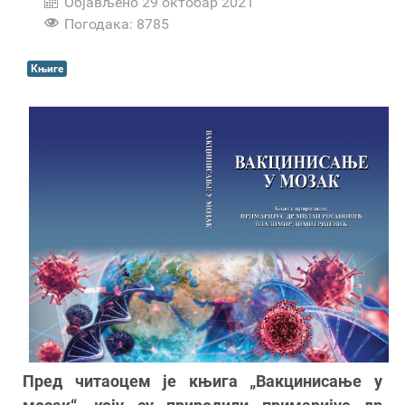
Објављено 29 октобар 2021
Погодака: 8785
Књиге
Пред читаоцем је књига „Вакцинисање у