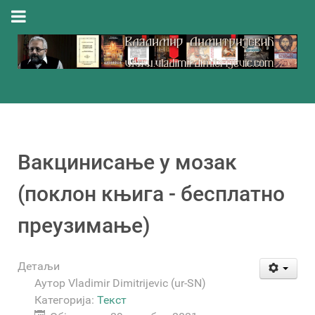
Вакцинисање у мозак
(поклон књига - бесплатно
преузимање)
Детаљи
Аутор
Vladimir Dimitrijevic (ur-SN)
Категорија:
Текст