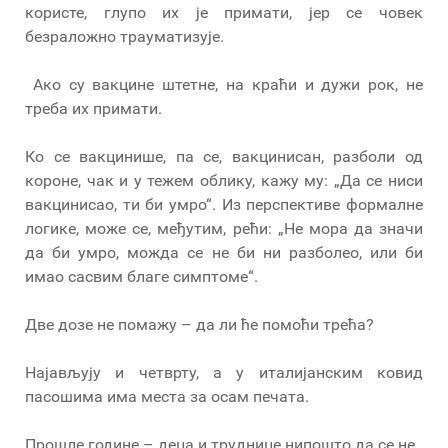
користе, глупо их је примати, јер се човек
безраложно трауматизује.
Ако су вакцине штетне, на краћи и дужи рок, не
треба их примати.
Ко се вакцинише, па се, вакцинисан, разболи од
короне, чак и у тежем облику, кажу му: „Да се ниси
вакцинисао, ти би умро“. Из перспективе формалне
логике, може се, међутим, рећи: „Не мора да значи
да би умро, можда се не би ни разболео, или би
имао сасвим благе симптоме“.
Две дозе не помажу – да ли ће помоћи трећа?
Најављују и четврту, а у италијанским ковид
пасошима има места за осам печата.
Прошле године – деца и труднице нипошто да се не