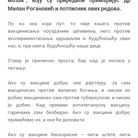
мозак“, коју су приредили примаријус др
Милан Рогановић и потписник ових редова.
По ко зна који пут: то није књига против
вакцинисања поузданим цепивима, него против
експериментисања здрављем и будућношћу свих
нас, и, пре свега, будућношћу наше деце.
Ствар је прилично проста, бар кад је логика у
питању:
Ако су вакцине добре, оне дејствују. Ја сам
вакцинисан против великих богиња, и нисам их
добио; вакцинисан сам против туберкулозе, и нисам
је добио. Кад примим антитетанусну вакцину,
годинама сам безбедан. Ако су вакцине добре,
примићемо их, и оне ће деловати.
Ако су вакцине бескорисне – нити штете, нити