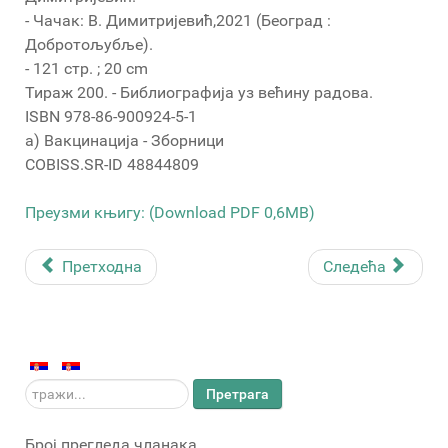
- Чачак: В. Димитријевић,2021 (Београд :
Добротољубље).
- 121 стр. ; 20 cm
Тираж 200. - Библиографија уз већину радова.
ISBN 978-86-900924-5-1
a) Вакцинација - Зборници
COBISS.SR-ID 48844809
Преузми књигу: (Download PDF 0,6MB)
Претходна
Следећа
тражи...
Претрага
Број прегледа чланака