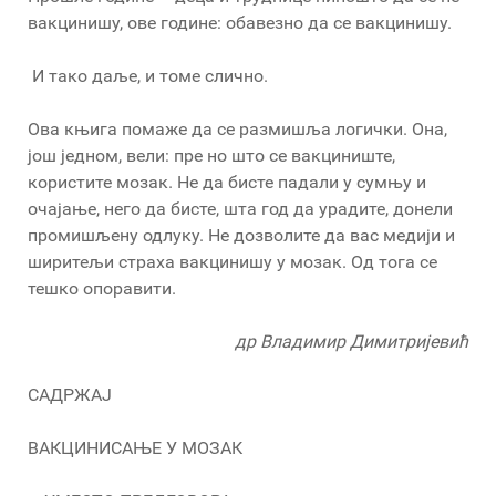
вакцинишу, ове године: обавезно да се вакцинишу.
И тако даље, и томе слично.
Ова књига помаже да се размишља логички. Она,
још једном, вели: пре но што се вакциниште,
користите мозак. Не да бисте падали у сумњу и
очајање, него да бисте, шта год да урадите, донели
промишљену одлуку. Не дозволите да вас медији и
ширитељи страха вакцинишу у мозак. Од тога се
тешко опоравити.
др Владимир Димитријевић
САДРЖАЈ
ВАКЦИНИСАЊЕ У МОЗАК