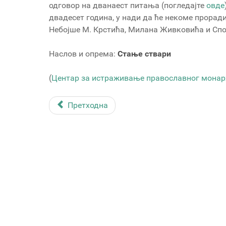
одговор на дванаест питања (погледајте
овде
двадесет година, у нади да ће некоме проради
Небојше М. Крстића, Милана Живковића и Спо
Наслов и опрема:
Стање ствари
(
Центар за истраживање православног мона
Претходна