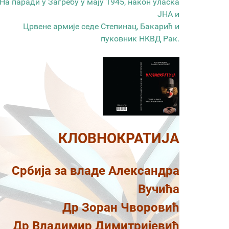
На паради у Загребу у мају 1945, након уласка
ЈНА и
Црвене армије седе Степинац, Бакарић и
пуковник НКВД Рак.
КЛОВНОКРАТИЈА
Србија за владе Александра
Вучића
Др Зоран Чворовић
Др Владимир Димитријевић