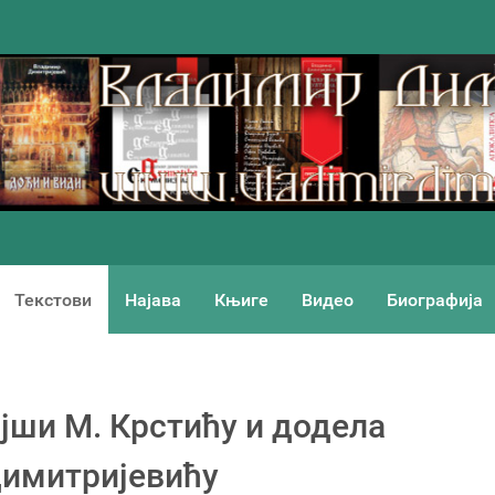
Текстови
Најава
Књиге
Видео
Биографија
ши М. Крстићу и додела
Димитријевићу