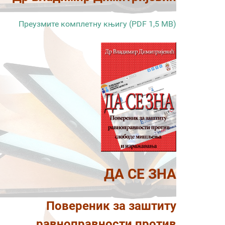
Преузмите комплетну књигу (PDF 1,5 MB)
ДА СЕ ЗНА
Повереник за заштиту
равноправности против