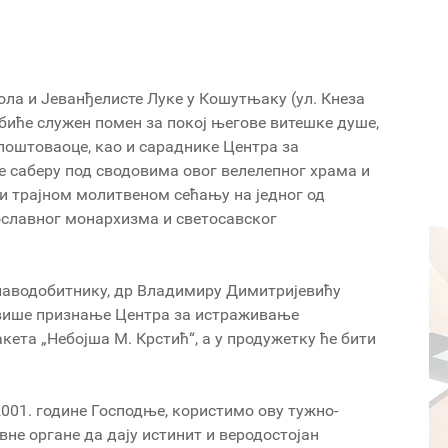
ола и Јеванђелисте Луке у Кошутњаку (ул. Кнеза
, биће служен помен за покој његове витешке душе,
 поштоваоце, као и сараднике Центра за
 саберу под сводовима овог велелепног храма и
 и трајном молитвеном сећању на једног од
ославног монархизма и светосавског
аводобитнику, др Владимиру Димитријевићу
јвише признање Центра за истраживање
ета „Небојша М. Крстић“, а у продужетку ће бити
2001. године Господње, користимо ову тужно-
не органе да дају истинит и веродостојан