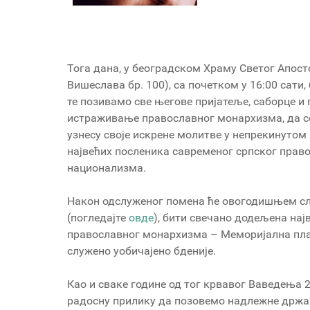
Тога дана, у београдском Храму Светог Апост
Вишеслава бр. 100), са почетком у 16:00 сати
те позивамо све његове пријатеље, саборце и
истраживање православног монархизма, да се
узнесу своје искрене молитве у непрекинутом
највећих посленика савременог српског прав
национализма.
Након одслуженог помена ће овогодишњем сл
(погледајте
овде
), бити свечано додељена на
православног монархизма – Меморијална плак
служено уобичајено бденије.
Као и сваке године од тог крвавог Ваведења 
радосну прилику да позовемо надлежне држав