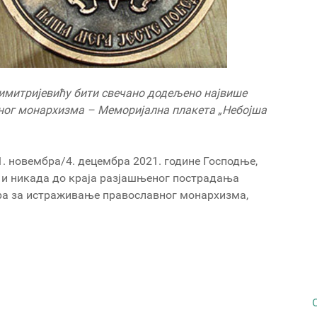
имитријевићу бити свечано додељено највише
ног монархизма – Меморијална плакета „Небојша
1. новембра/4. децембра 2021. године Господње,
г и никада до краја разјашњеног пострадања
ра за истраживање православног монархизма,