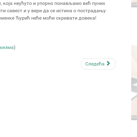
), која неућуто и упорно понављамо већ пуних
ти савест и у вери да се истина о пострадању
менке Ђурић неће моћи скривати довека!
рхизма
)
Следећа