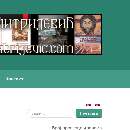
Контакт
тражи...
Претрага
Број прегледа чланака