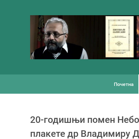
Почетна
20-годишњи помен Небој
плакете др Владимиру 