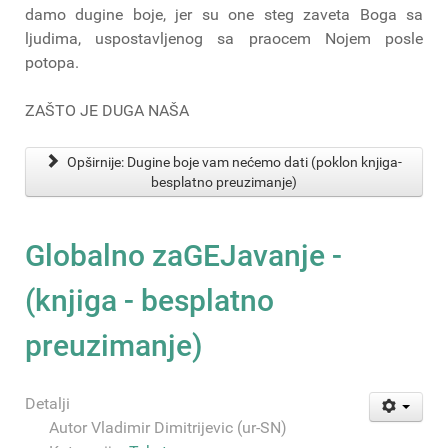
damo dugine boje, jer su one steg zaveta Boga sa
ljudima, uspostavljenog sa praocem Nojem posle
potopa.
ZAŠTO JE DUGA NAŠA
Opširnije: Dugine boje vam nećemo dati (poklon knjiga-
besplatno preuzimanje)
Globalno zaGEJavanje -
(knjiga - besplatno
preuzimanje)
Detalji
Autor
Vladimir Dimitrijevic (ur-SN)