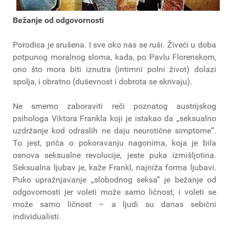
Bežanje od odgovornosti
Porodica je srušena. I sve oko nas se ruši. Živeći u doba
potpunog moralnog sloma, kada, po Pavlu Florenskom,
ono što mora biti iznutra (intimni polni život) dolazi
spolja, i obratno (duševnost i dobrota se skrivaju).
Ne smemo zaboraviti reči poznatog austrijskog
psihologa Viktora Frankla koji je istakao da „seksualno
uzdržanje kod odraslih ne daju neurotične simptome”.
To jest, priča o pokoravanju nagonima, koja je bila
osnova seksualne revolucije, jeste puka izmišljotina.
Seksualna ljubav je, kaže Frankl, najniža forma ljubavi.
Puko upražnjavanje „slobodnog seksa” je bežanje od
odgovornosti jer voleti može samo ličnost, i voleti se
može samo ličnost – a ljudi su danas sebični
individualisti.