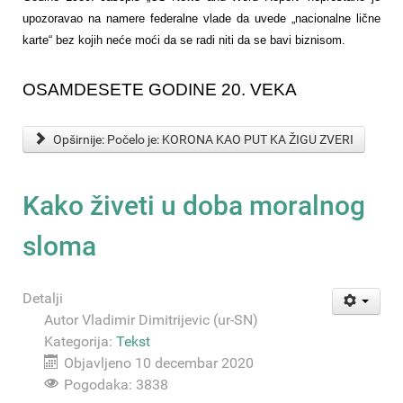
upozoravao na namere federalne vlade da uvede „nacionalne lične
karte“ bez kojih neće moći da se radi niti da se bavi biznisom.
OSAMDESETE GODINE 20. VEKA
Opširnije: Počelo je: KORONA KAO PUT KA ŽIGU ZVERI
Kako živeti u doba moralnog
sloma
Detalji
Autor
Vladimir Dimitrijevic (ur-SN)
Kategorija:
Tekst
Objavljeno 10 decembar 2020
Pogodaka: 3838