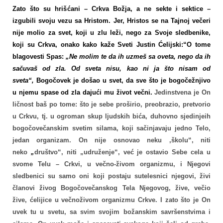
Zato što su hrišćani – Crkva Božja, a ne sekte i sektice –
izgubili svoju vezu sa Hristom. Jer, Hristos se na Tajnoj večeri
nije molio za svet, koji u zlu leži, nego za Svoje sledbenike,
koji su Crkva, onako kako kaže Sveti Justin Ćelijski:“O tome
blagovesti Spas:
„Ne molim te da ih uzmeš sa oveta, nego da ih
sačuvaš od zla. Od sveta nisu, kao ni ja što nisam od
sveta“,
Bogočovek je došao u svet, da sve što je bogočežnjivo
u njemu spase od zla dajući mu život večni.
Jedinstvena je On
ličnost baš po tome: što je sebe proširio, preobrazio, pretvorio
u Crkvu, tj. u ogroman skup ljudskih bića, duhovno sjedinjeih
bogočovečanskim svetim silama, koji sačinjavaju jedno Telo,
jedan organizam. On nije osnovao neku ,školu“, niti
neko
„
društvo“, niti „udruženje“, već je ostavio Sebe cela u
svome Telu – Crkvi, u večno-živom organizmu, i Njegovi
sledbenici su samo oni koji postaju sutelesnici njegovi, živi
članovi živog Bogočovečanskog Tela Njegovog, žive, večio
žive, ćelijice u večnoživom organizmu Crkve. I zato što je On
uvek tu u svetu, sa svim svojim božanskim savršenstvima i