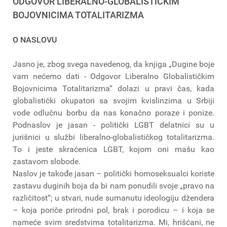
ODGOVOR LIBERALNO-GLOBALISTIČKIM
BOJOVNICIMA TOTALITARIZMA
O NASLOVU
Jasno je, zbog svega navedenog, da knjiga „Dugine boje
vam nećemo dati - Odgovor Liberalno Globalističkim
Bojovnicima Totalitarizma“ dolazi u pravi čas, kada
globalistički okupatori sa svojim kvislinzima u Srbiji
vode odlučnu borbu da nas konačno poraze i ponize.
Podnaslov je jasan - politički LGBT delatnici su u
jurišnici u službi liberalno-globalističkog totalitarizma.
To i jeste skraćenica LGBT, kojom oni mašu kao
zastavom slobode.
Naslov je takođe jasan – politički homoseksualci koriste
zastavu duginih boja da bi nam ponudili svoje „pravo na
različitost“; u stvari, nude sumanutu ideologiju džendera
– koja poriče prirodni pol, brak i porodicu – i koja se
nameće svim sredstvima totalitarizma. Mi, hrišćani, ne