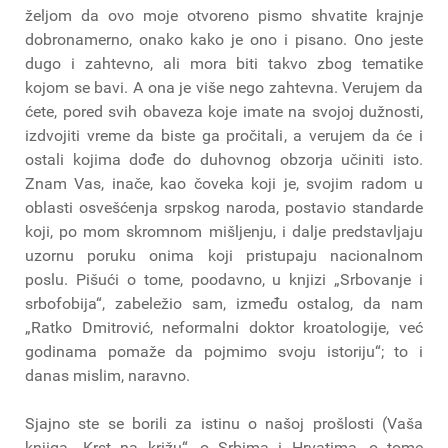
željom da ovo moje otvoreno pismo shvatite krajnje
dobronamerno, onako kako je ono i pisano. Ono jeste
dugo i zahtevno, ali mora biti takvo zbog tematike
kojom se bavi. A ona je više nego zahtevna. Verujem da
ćete, pored svih obaveza koje imate na svojoj dužnosti,
izdvojiti vreme da biste ga pročitali, a verujem da će i
ostali kojima dođe do duhovnog obzorja učiniti isto.
Znam Vas, inače, kao čoveka koji je, svojim radom u
oblasti osvešćenja srpskog naroda, postavio standarde
koji, po mom skromnom mišljenju, i dalje predstavljaju
uzornu poruku onima koji pristupaju nacionalnom
poslu. Pišući o tome, poodavno, u knjizi „Srbovanje i
srbofobija“, zabeležio sam, između ostalog, da nam
„Ratko Dmitrović, neformalni doktor kroatologije, već
godinama pomaže da pojmimo svoju istoriju“; to i
danas mislim, naravno.
Sjajno ste se borili za istinu o našoj prošlosti (Vaša
knjiga „Krst na križu“, o Srbima i Hrvatima, o tome