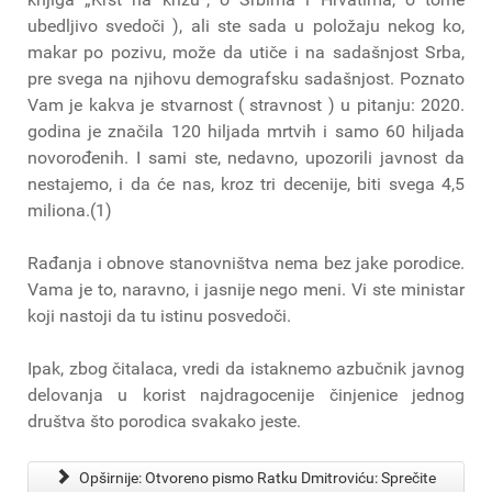
ubedljivo svedoči ), ali ste sada u položaju nekog ko,
makar po pozivu, može da utiče i na sadašnjost Srba,
pre svega na njihovu demografsku sadašnjost. Poznato
Vam je kakva je stvarnost ( stravnost ) u pitanju: 2020.
godina je značila 120 hiljada mrtvih i samo 60 hiljada
novorođenih. I sami ste, nedavno, upozorili javnost da
nestajemo, i da će nas, kroz tri decenije, biti svega 4,5
miliona.(1)
Rađanja i obnove stanovništva nema bez jake porodice.
Vama je to, naravno, i jasnije nego meni. Vi ste ministar
koji nastoji da tu istinu posvedoči.
Ipak, zbog čitalaca, vredi da istaknemo azbučnik javnog
delovanja u korist najdragocenije činjenice jednog
društva što porodica svakako jeste.
Opširnije: Otvoreno pismo Ratku Dmitroviću: Sprečite