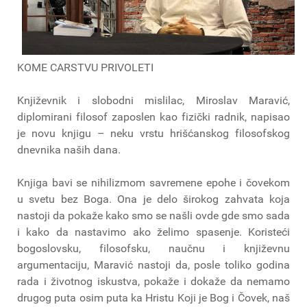
KOME CARSTVU PRIVOLETI
Književnik i slobodni mislilac, Miroslav Maravić,
diplomirani filosof zaposlen kao fizički radnik, napisao
je novu knjigu – neku vrstu hrišćanskog filosofskog
dnevnika naših dana.
Knjiga bavi se nihilizmom savremene epohe i čovekom
u svetu bez Boga. Ona je delo širokog zahvata koja
nastoji da pokaže kako smo se našli ovde gde smo sada
i kako da nastavimo ako želimo spasenje. Koristeći
bogoslovsku, filosofsku, naučnu i književnu
argumentaciju, Maravić nastoji da, posle toliko godina
rada i životnog iskustva, pokaže i dokaže da nemamo
drugog puta osim puta ka Hristu Koji je Bog i Čovek, naš