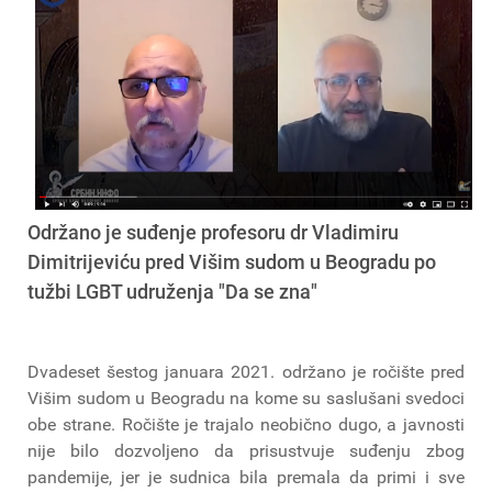
Održano je suđenje profesoru dr Vladimiru
Dimitrijeviću pred Višim sudom u Beogradu po
tužbi LGBT udruženja "Da se zna"
Dvadeset šestog januara 2021. održano je ročište pred
Višim sudom u Beogradu na kome su saslušani svedoci
obe strane. Ročište je trajalo neobično dugo, a javnosti
nije bilo dozvoljeno da prisustvuje suđenju zbog
pandemije, jer je sudnica bila premala da primi i sve