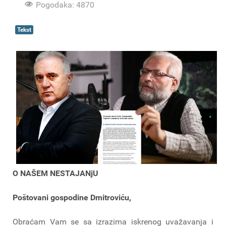
Pogodaka: 4870
Tekst
O NAŠEM NESTAJANjU
Poštovani gospodine Dmitroviću,
Obraćam Vam se sa izrazima iskrenog uvažavanja i