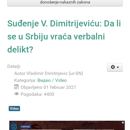
donošenje nakaznih zakona
Suđenje V. Dimitrijeviću: Da li
se u Srbiju vraća verbalni
delikt?
Detalji
Autor
Vladimir Dimitrijevic (ur-SN)
Kategorija:
Видео / Video
Objavljeno 01 februar 2021
Pogodaka: 4400
Video