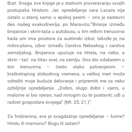
Brat. Snaga ove knjige je u stalnom proveravanju svojih
postupaka Hristom. Jer, opredeljenje cara Lazara nije
ostalo u staroj samo u epskoj pesmi – ono je sastavni
deo našeg svakodnevlja; po Maraviću:“Biranje između
brojanice i skrin-tača u autobusu, u tim retkim trenucima
kada um ima prostora za suštinski izbor, takođe je, na
mikro-planu, izbor između Carstva Nebeskog i carstva
zemaljskog. Brojanica upućuje na Hrista, na nebo, a
skrin –tač na čitav svet, na zemlju. Ono što odaberem u
tim trenucima – često olako potcenjenim –
kratkotrajnog slobodnog vremena, u velikoj meri može
odrediti moje buduće delovanje i pripremiti me za neko
ozbiljnije opredeljenje. „Dobro, slugo dobri i vjerni, u
malome si bio vjeran, nad mnogim ću te postaviti; uđi u
radost gospodara svojega“ (Mt. 25, 21.)“
Za hrišćanina, sve je svagdašnje opredeljenje – kome?
Hristu ili mamonu? Bogu ili satani?