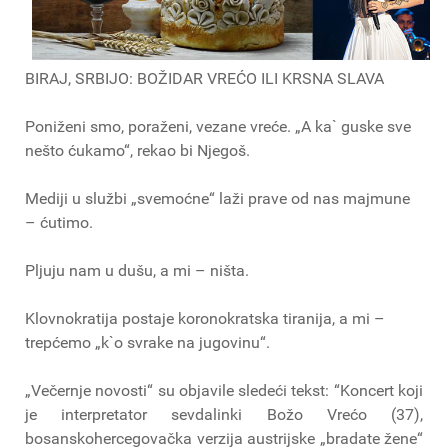
BIRAJ, SRBIJO: BOŽIDAR VREĆO ILI KRSNA SLAVA
Poniženi smo, poraženi, vezane vreće. „A ka` guske sve
nešto ćukamo“, rekao bi Njegoš.
Mediji u službi „svemoćne“ laži prave od nas majmune
– ćutimo.
Pljuju nam u dušu, a mi – ništa.
Klovnokratija postaje koronokratska tiranija, a mi –
trepćemo „k`o svrake na jugovinu“.
„Večernje novosti“ su objavile sledeći tekst: “Koncert koji
je interpretator sevdalinki Božo Vrećo (37),
bosanskohercegovačka verzija austrijske „bradate žene“