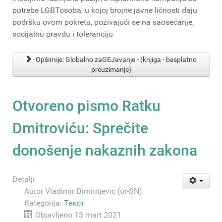
potrebe LGBTosoba, u kojoj brojne javne ličnosti daju
podršku ovom pokretu, pozivajući se na saosećanje,
socijalnu pravdu i toleranciju
Opširnije: Globalno zaGEJavanje - (knjiga - besplatno
preuzimanje)
Otvoreno pismo Ratku
Dmitroviću: Sprečite
donošenje nakaznih zakona
Detalji
Autor
Vladimir Dimitrijevic (ur-SN)
Kategorija:
Текст
Objavljeno 13 mart 2021