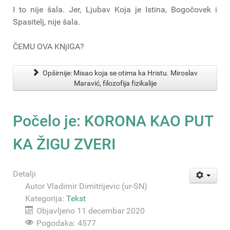
I to nije šala. Jer, Ljubav Koja je Istina, Bogočovek i
Spasitelj, nije šala.
ČEMU OVA KNjIGA?
Opširnije: Misao koja se otima ka Hristu. Miroslav
Maravić, filozofija fizikalije
Počelo je: KORONA KAO PUT
KA ŽIGU ZVERI
Detalji
Autor
Vladimir Dimitrijevic (ur-SN)
Kategorija:
Tekst
Objavljeno 11 decembar 2020
Pogodaka: 4577