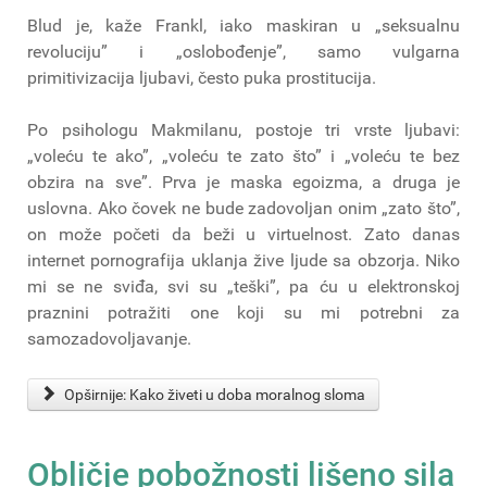
Blud je, kaže Frankl, iako maskiran u „seksualnu
revoluciju” i „oslobođenje”, samo vulgarna
primitivizacija ljubavi, često puka prostitucija.
Po psihologu Makmilanu, postoje tri vrste ljubavi:
„voleću te ako”, „voleću te zato što” i „voleću te bez
obzira na sve”. Prva je maska egoizma, a druga je
uslovna. Ako čovek ne bude zadovoljan onim „zato što”,
on može početi da beži u virtuelnost. Zato danas
internet pornografija uklanja žive ljude sa obzorja. Niko
mi se ne sviđa, svi su „teški”, pa ću u elektronskoj
praznini potražiti one koji su mi potrebni za
samozadovoljavanje.
Opširnije: Kako živeti u doba moralnog sloma
Obličje pobožnosti lišeno sila