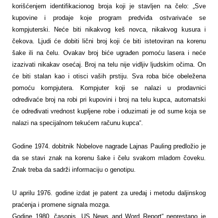
korišćenjem identifikacionog broja koji je stavljen na čelo: „Sve
kupovine i prodaje koje program predviđa ostvarivaće se
kompjuterski. Neće biti nikakvog keš novca, nikakvog kusura i
čekova. Ljudi će dobiti lični broj koji će biti istetoviran na korenu
šake ili na čelu. Ovakav broj biće ugrađen pomoću lasera i neće
izazivati nikakav osećaj. Broj na telu nije vidljiv ljudskim očima. On
će biti stalan kao i otisci vaših prstiju. Sva roba biće obeležena
pomoću kompjutera. Kompjuter koji se nalazi u prodavnici
određivaće broj na robi pri kupovini i broj na telu kupca, automatski
će određivati vrednost kupljene robe i oduzimati je od sume koja se
nalazi na specijalnom tekućem računu kupca“.
Godine 1974. dobitnik Nobelove nagrade Lajnas Pauling predložio je
da se stavi znak na korenu šake i čelu svakom mladom čoveku.
Znak treba da sadrži informaciju o genotipu.
U aprilu 1976. godine izdat je patent za uređaj i metodu daljinskog
praćenja i promene signala mozga.
Godine 1980. časopis „US News and Word Report“ neprestano je