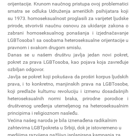
orijentacije. Krunom naučnog pristupa ovoj problematici
smatra se odluka Udruženja američkih psihijatara koji
su 1973. homoseksualnost proglasili za varijetet ljudske
prirode, stvorivši naučnu osnovu za ukidanje zakona o
zabrani homoseksualnog ponašanja i izjednačavanje
LGBT­osoba1 sa osobama heteroseksualne orijentacije u
pravnom i svakom drugom smislu.
Danas se u našem društvu javlja jedan novi pokret,
pokret za prava LGBT­osoba, kao pojava koja zavređuje
ozbiljan odgovor.
Javlja se pokret koji pokušava da proširi korpus ljudskih
prava, i to konkretno, manjinskih prava na LGBT­osobe,
koji predlaže kulturnu revoluciju i izmenu dosadašnjih
heteroseksualnih normi braka, prirodne porodice i
društvenog uređenja utemeljenog na heteroseksualnim
principima i religioznom nasleđu.
Većina našeg naroda je bila iznenađena radikalnim
zahtevima LGBT­pokreta u Srbiji, dok je istovremeno u
medijima razvijena pažljivo isplanirana kampanja za