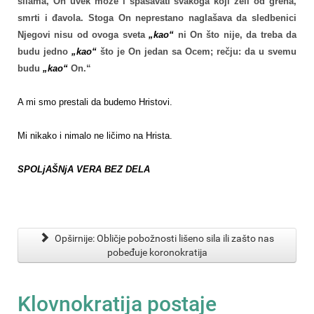
silama, On uvek može i spasavati svakoga koji želi od greha,
smrti i đavola. Stoga On neprestano naglašava da sledbenici
Njegovi nisu od ovoga sveta
„kao“
ni On što nije, da treba da
budu jedno
„kao“
što je On jedan sa Ocem; rečju: da u svemu
budu
„kao“
On.“
A mi smo prestali da budemo Hristovi.
Mi nikako i nimalo ne ličimo na Hrista.
SPOLjAŠNjA VERA BEZ DELA
Opširnije: Obličje pobožnosti lišeno sila ili zašto nas
pobeđuje koronokratija
Klovnokratija postaje