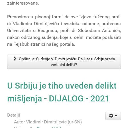
zainteresovane.
Prenosimo u pisanoj formi delove izjava tuženog prof.
dr Vladimira Dimitrijevića i svedoka odbrane, profesora
Univerziteta u Beogradu, prof. dr Slobodana Antonića,
nakon održanog suđenja, koje u celini možete poslušati
na Fejsbuk stranici našeg portala.
Opširnije: Suđenje V. Dimitrijeviću: Da li se u Srbiju vraća
verbalni delikt?
U Srbiju je tiho uveden delikt
mišljenja - DIJALOG - 2021
Detalji
Autor
Vladimir Dimitrijevic (ur-SN)