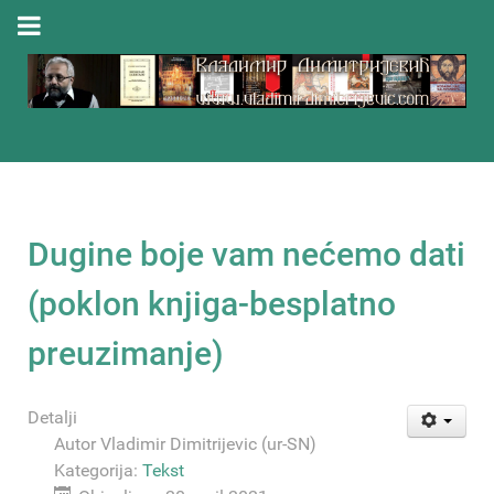
Dugine boje vam nećemo dati
(poklon knjiga-besplatno
preuzimanje)
Detalji
Autor
Vladimir Dimitrijevic (ur-SN)
Kategorija:
Tekst