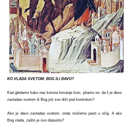
KO VLADA SVETOM: BOG ILI ĐAVO?
Kad gledamo kako nas korona trovanje kosi, pitamo se: da li je đavo
zavladao svetom ili Bog još sve drži pod kontrolom?
Ako je đavo zavladao svetom, onda možemo pasti u očaj. A ako
Bog vlada, zašto je ovo dopustio?