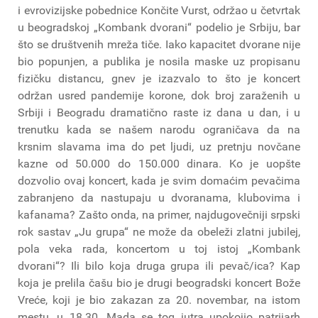
i evrovizijske pobednice Končite Vurst, održao u četvrtak
u beogradskoj „Kombank dvorani“ podelio je Srbiju, bar
što se društvenih mreža tiče. Iako kapacitet dvorane nije
bio popunjen, a publika je nosila maske uz propisanu
fizičku distancu, gnev je izazvalo to što je koncert
održan usred pandemije korone, dok broj zaraženih u
Srbiji i Beogradu dramatično raste iz dana u dan, i u
trenutku kada se našem narodu ograničava da na
krsnim slavama ima do pet ljudi, uz pretnju novčane
kazne od 50.000 do 150.000 dinara. Ko je uopšte
dozvolio ovaj koncert, kada je svim domaćim pevačima
zabranjeno da nastupaju u dvoranama, klubovima i
kafanama? Zašto onda, na primer, najdugovečniji srpski
rok sastav „Ju grupa“ ne može da obeleži zlatni jubilej,
pola veka rada, koncertom u toj istoj „Kombank
dvorani“? Ili bilo koja druga grupa ili pevač/ica? Kap
koja je prelila čašu bio je drugi beogradski koncert Bože
Vreće, koji je bio zakazan za 20. novembar, na istom
mestu, u 18.30. Mada se tog jutra upokojio patrijarh