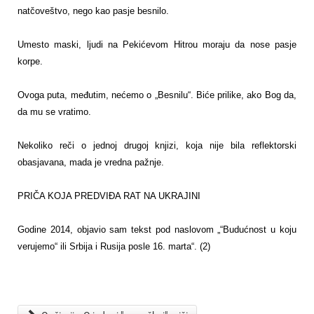
natčoveštvo, nego kao pasje besnilo.
Umesto maski, ljudi na Pekićevom Hitrou moraju da nose pasje
korpe.
Ovoga puta, međutim, nećemo o „Besnilu“. Biće prilike, ako Bog da,
da mu se vratimo.
Nekoliko reči o jednoj drugoj knjizi, koja nije bila reflektorski
obasjavana, mada je vredna pažnje.
PRIČA KOJA PREDVIĐA RAT NA UKRAJINI
Godine 2014, objavio sam tekst pod naslovom „“Budućnost u koju
verujemo“ ili Srbija i Rusija posle 16. marta“. (2)