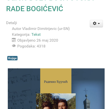
RADE BOGIĆEVIĆ
Detalji
Autor
Vladimir Dimitrijevic (ur-SN)
Kategorija:
Tekst
Objavljeno 26 maj 2020
Pogodaka: 4318
Knjige