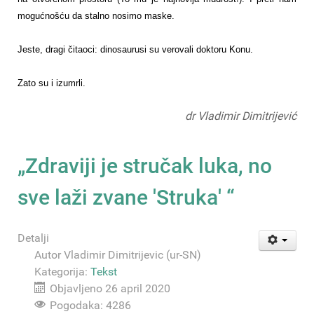
mogućnošću da stalno nosimo maske.
Jeste, dragi čitaoci: dinosaurusi su verovali doktoru Konu.
Zato su i izumrli.
dr Vladimir Dimitrijević
„Zdraviji je stručak luka, no
sve laži zvane 'Struka' “
Detalji
Autor
Vladimir Dimitrijevic (ur-SN)
Kategorija:
Tekst
Objavljeno 26 april 2020
Pogodaka: 4286