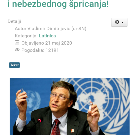
i nebezbednog špricanja!
Detalji
Autor
Vladimir Dimitrijevic (ur-SN)
Kategorija:
Latinica
Objavljeno 21 maj 2020
Pogodaka: 12191
Tekst