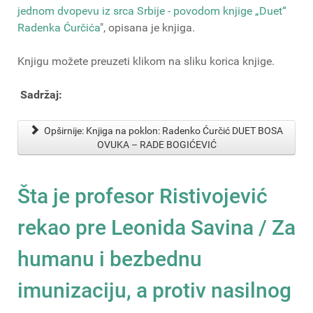
jednom dvopevu iz srca Srbije - povodom knjige „Duet“
Radenka Ćurčića
", opisana je knjiga.
Knjigu možete preuzeti klikom na sliku korica knjige.
Sadržaj:
Opširnije: Knjiga na poklon: Radenko Ćurčić DUET BOSA
OVUKA – RADE BOGIĆEVIĆ
Šta je profesor Ristivojević
rekao pre Leonida Savina / Za
humanu i bezbednu
imunizaciju, a protiv nasilnog