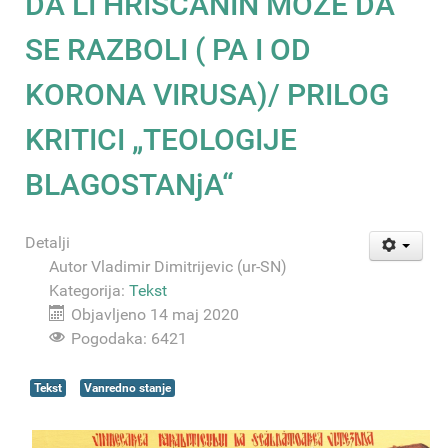
DA LI HRIŠĆANIN MOŽE DA
SE RAZBOLI ( PA I OD
KORONA VIRUSA)/ PRILOG
KRITICI „TEOLOGIJE
BLAGOSTANjA“
Detalji
Autor
Vladimir Dimitrijevic (ur-SN)
Kategorija:
Tekst
Objavljeno 14 maj 2020
Pogodaka: 6421
Tekst
Vanredno stanje