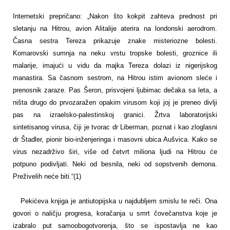
Internetski prepričano: „Nakon što kokpit zahteva prednost pri
sletanju na Hitrou, avion Alitalije aterira na londonski aerodrom.
Časna sestra Tereza prikazuje znake misteriozne bolesti.
Komarovski sumnja na neku vrstu tropske bolesti, groznice ili
malarije, imajući u vidu da majka Tereza dolazi iz nigerijskog
manastira. Sa časnom sestrom, na Hitrou istim avionom sleće i
prenosnik zaraze. Pas Šeron, prisvojeni ljubimac dečaka sa leta, a
ništa drugo do prvozaražen opakim virusom koji joj je preneo divlji
pas na izraelsko-palestinskoj granici. Žrtva laboratorijski
sintetisanog virusa, čiji je tvorac dr Liberman, poznat i kao zloglasni
dr Štadler, pionir bio-inženjeringa i masovni ubica Aušvica. Kako se
virus nezadrživo širi, više od četvrt miliona ljudi na Hitrou će
potpuno podivljati. Neki od besnila, neki od sopstvenih demona.
Preživelih neće biti.“(1)
Pekićeva knjiga je antiutopijska u najdubljem smislu te reči. Ona
govori o naličju progresa, koračanja u smrt čovečanstva koje je
izabralo put samoobogotvorenja, što se ispostavlja ne kao