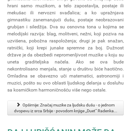
hrani samo muzikom, a telo zapostavlja, postaje ili
mekušac ili nervozni svađalica; a ko upražnjava
gimnastiku zanemarujući dušu, postaje neobrazovani
grubijan i siledžija. Dva su osnovna tona u kojima se
melodijski razvija: blag, molitveni, nežni, koji poziva na
uzvišena, pobožna raspoloženja; drugi je pak snažan,
ratnički, koji krepi junake spremne za boj. Dužnost
države je da obezbedi nepromenljivost muzike u koju su
uneta graditeljska načela. Ako se ova bude
nekontrolisano menjala, stanje u društvu biće haotično.
Omladina se obavezno uči matematici, astronomiji i
muzici, pošto su ovo oblasti ljudskog delanja u dosluhu
sa kosmičkom harmoničnošću više nego ostale.
Opširnije: Značaj muzike za ljudsku dušu - o jednom
dvopevu iz srca Srbije - povodom knjige „Duet“ Radenka...