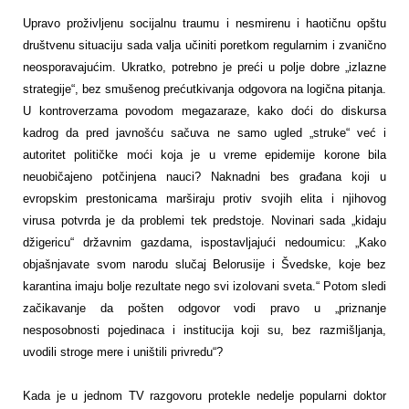
Upravo proživljenu socijalnu traumu i nesmirenu i haotičnu opštu
društvenu situaciju sada valja učiniti poretkom regularnim i zvanično
neosporavajućim. Ukratko, potrebno je preći u polje dobre „izlazne
strategije“, bez smušenog prećutkivanja odgovora na logična pitanja.
U kontroverzama povodom megazaraze, kako doći do diskursa
kadrog da pred javnošću sačuva ne samo ugled „struke“ već i
autoritet političke moći koja je u vreme epidemije korone bila
neuobičajeno potčinjena nauci? Naknadni bes građana koji u
evropskim prestonicama marširaju protiv svojih elita i njihovog
virusa potvrda je da problemi tek predstoje. Novinari sada „kidaju
džigericu“ državnim gazdama, ispostavljajući nedoumicu: „Kako
objašnjavate svom narodu slučaj Belorusije i Švedske, koje bez
karantina imaju bolje rezultate nego svi izolovani sveta.“ Potom sledi
začikavanje da pošten odgovor vodi pravo u „priznanje
nesposobnosti pojedinaca i institucija koji su, bez razmišljanja,
uvodili stroge mere i uništili privredu“?
Kada je u jednom TV razgovoru protekle nedelje popularni doktor