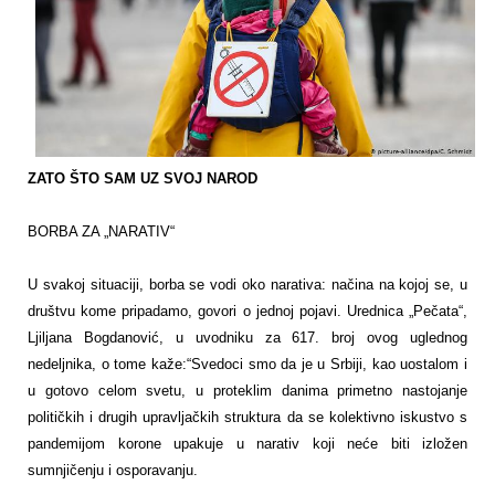
ZATO ŠTO SAM UZ SVOJ NAROD
BORBA ZA „NARATIV“
U svakoj situaciji, borba se vodi oko narativa: načina na kojoj se, u
društvu kome pripadamo, govori o jednoj pojavi. Urednica „Pečata“,
Ljiljana Bogdanović, u uvodniku za 617. broj ovog uglednog
nedeljnika, o tome kaže:“Svedoci smo da je u Srbiji, kao uostalom i
u gotovo celom svetu, u proteklim danima primetno nastojanje
političkih i drugih upravljačkih struktura da se kolektivno iskustvo s
pandemijom korone upakuje u narativ koji neće biti izložen
sumnjičenju i osporavanju.