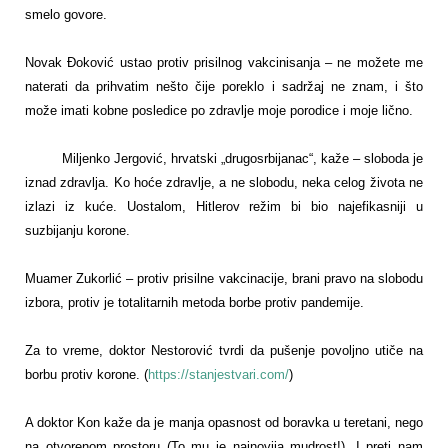
smelo govore.
Novak Đoković ustao protiv prisilnog vakcinisanja – ne možete me
naterati da prihvatim nešto čije poreklo i sadržaj ne znam, i što
može imati kobne posledice po zdravlje moje porodice i moje lično.
Miljenko Jergović, hrvatski „drugosrbijanac“, kaže – sloboda je
iznad zdravlja. Ko hoće zdravlje, a ne slobodu, neka celog života ne
izlazi iz kuće. Uostalom, Hitlerov režim bi bio najefikasniji u
suzbijanju korone.
Muamer Zukorlić – protiv prisilne vakcinacije, brani pravo na slobodu
izbora, protiv je totalitarnih metoda borbe protiv pandemije.
Za to vreme, doktor Nestorović tvrdi da pušenje povoljno utiče na
borbu protiv korone. (
https://stanjestvari.com/
)
A doktor Kon kaže da je manja opasnost od boravka u teretani, nego
na otvorenom prostoru (To mu je najnovija mudrost!). I preti nam