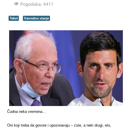
Pogodaka: 4411
Tekst
Vanredno stanje
Čudna neka vremena...
Oni koji treba da govore i upozoravaju – ćute, a neki drugi, eto,