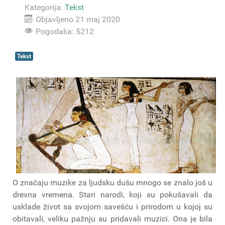
Kategorija:
Tekst
Objavljeno 21 maj 2020
Pogodaka: 5212
Tekst
O značaju muzike za ljudsku dušu mnogo se znalo još u
drevna vremena. Stari narodi, koji su pokušavali da
usklade život sa svojom savešću i prirodom u kojoj su
obitavali, veliku pažnju su pridavali muzici. Ona je bila