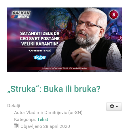
„Struka“: Buka ili bruka?
Detalji
Autor
Vladimir Dimitrijevic (ur-SN)
Kategorija:
Tekst
Objavljeno 28 april 2020