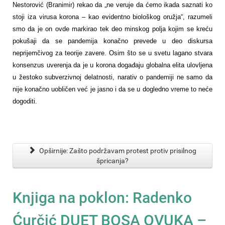
Nestorović (Branimir) rekao da „ne veruje da ćemo ikada saznati ko
stoji iza virusa korona – kao evidentno biološkog oružja“, razumeli
smo da je on ovde markirao tek deo minskog polja kojim se kreću
pokušaji da se pandemija konačno prevede u deo diskursa
neprijemčivog za teorije zavere. Osim što se u svetu lagano stvara
konsenzus uverenja da je u korona događaju globalna elita ulovljena
u žestoko subverzivnoj delatnosti, narativ o pandemiji ne samo da
nije konačno uobličen već je jasno i da se u dogledno vreme to neće
dogoditi.
Opširnije: Zašto podržavam protest protiv prisilnog
špricanja?
Knjiga na poklon: Radenko
Ćurčić DUET BOSA OVUKA –