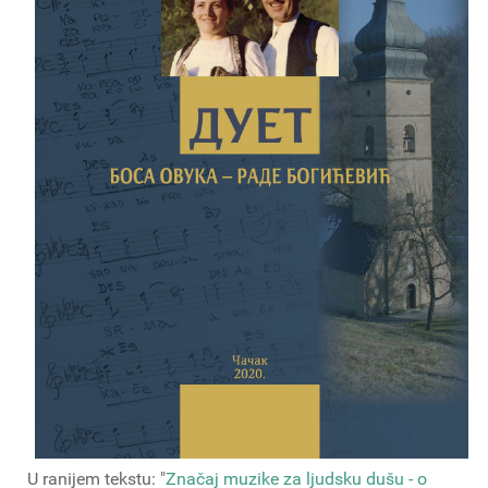
U ranijem tekstu: "
Značaj muzike za ljudsku dušu - o