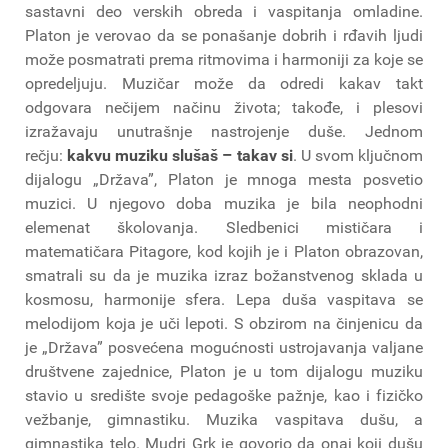
sastavni deo verskih obreda i vaspitanja omladine.
Platon je verovao da se ponašanje dobrih i rđavih ljudi
može posmatrati prema ritmovima i harmoniji za koje se
opredeljuju. Muzičar može da odredi kakav takt
odgovara nečijem načinu života; takođe, i plesovi
izražavaju unutrašnje nastrojenje duše. Jednom
rečju:
kakvu muziku slušaš – takav si
. U svom ključnom
dijalogu „Država”, Platon je mnoga mesta posvetio
muzici. U njegovo doba muzika je bila neophodni
elemenat školovanja. Sledbenici mističara i
matematičara Pitagore, kod kojih je i Platon obrazovan,
smatrali su da je muzika izraz božanstvenog sklada u
kosmosu, harmonije sfera. Lepa duša vaspitava se
melodijom koja je uči lepoti. S obzirom na činjenicu da
je „Država” posvećena mogućnosti ustrojavanja valjane
društvene zajednice, Platon je u tom dijalogu muziku
stavio u središte svoje pedagoške pažnje, kao i fizičko
vežbanje, gimnastiku. Muzika vaspitava dušu, a
gimnastika telo. Mudri Grk je govorio da onaj koji dušu