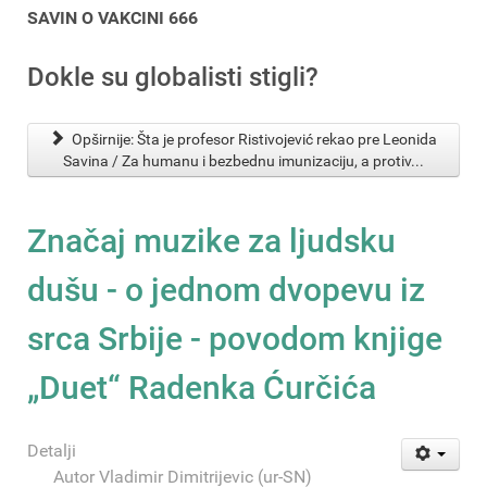
SAVIN O VAKCINI 666
Dokle su globalisti stigli?
Opširnije: Šta je profesor Ristivojević rekao pre Leonida
Savina / Za humanu i bezbednu imunizaciju, a protiv...
Značaj muzike za ljudsku
dušu - o jednom dvopevu iz
srca Srbije - povodom knjige
„Duet“ Radenka Ćurčića
Detalji
Autor
Vladimir Dimitrijevic (ur-SN)