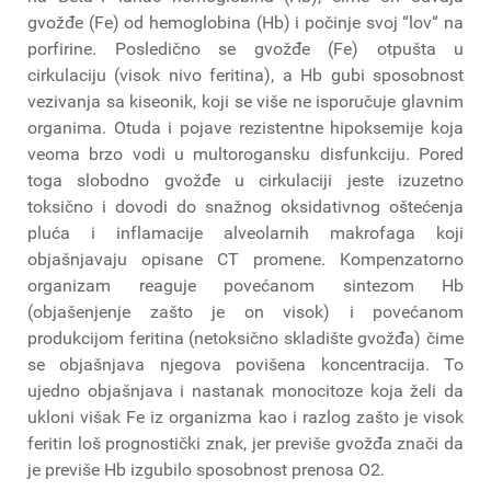
gvožđe (Fe) od hemoglobina (Hb) i počinje svoj “lov“ na
porfirine. Posledično se gvožđe (Fe) otpušta u
cirkulaciju (visok nivo feritina), a Hb gubi sposobnost
vezivanja sa kiseonik, koji se više ne isporučuje glavnim
organima. Otuda i pojave rezistentne hipoksemije koja
veoma brzo vodi u multorogansku disfunkciju. Pored
toga slobodno gvožđe u cirkulaciji jeste izuzetno
toksično i dovodi do snažnog oksidativnog oštećenja
pluća i inflamacije alveolarnih makrofaga koji
objašnjavaju opisane CT promene. Kompenzatorno
organizam reaguje povećanom sintezom Hb
(objašenjenje zašto je on visok) i povećanom
produkcijom feritina (netoksično skladište gvožđa) čime
se objašnjava njegova povišena koncentracija. To
ujedno objašnjava i nastanak monocitoze koja želi da
ukloni višak Fe iz organizma kao i razlog zašto je visok
feritin loš prognostički znak, jer previše gvožđa znači da
je previše Hb izgubilo sposobnost prenosa O2.