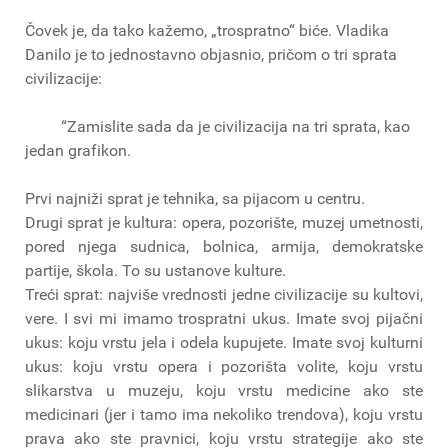
Čovek je, da tako kažemo, „trospratno“ biće. Vladika
Danilo je to jednostavno objasnio, pričom o tri sprata
civilizacije:
“Zamislite sada da je civilizacija na tri sprata, kao
jedan grafikon.
Prvi najniži sprat je tehnika, sa pijacom u centru.
Drugi sprat je kultura: opera, pozorište, muzej umetnosti,
pored njega sudnica, bolnica, armija, demokratske
partije, škola. To su ustanove kulture.
Treći sprat: najviše vrednosti jedne civilizacije su kultovi,
vere. I svi mi imamo trospratni ukus. Imate svoj pijačni
ukus: koju vrstu jela i odela kupujete. Imate svoj kulturni
ukus: koju vrstu opera i pozorišta volite, koju vrstu
slikarstva u muzeju, koju vrstu medicine ako ste
medicinari (jer i tamo ima nekoliko trendova), koju vrstu
prava ako ste pravnici, koju vrstu strategije ako ste