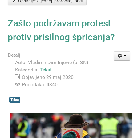
Opširnije: O jednoj "proročkoj" priči
Zašto podržavam protest
protiv prisilnog špricanja?
Detalji
Autor
Vladimir Dimitrijevic (ur-SN)
Kategorija:
Tekst
Objavljeno 29 maj 2020
Pogodaka: 4340
Tekst