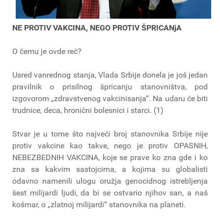
NE PROTIV VAKCINA, NEGO PROTIV ŠPRICANjA
O čemu je ovde reč?
Usred vanrednog stanja, Vlada Srbije donela je još jedan
pravilnik o prisilnog špricanju stanovništva, pod
izgovorom „zdravstvenog vakcinisanja“. Na udaru će biti
trudnice, deca, hronični bolesnici i starci. (1)
Stvar je u tome što najveći broj stanovnika Srbije nije
protiv vakcine kao takve, nego je protiv OPASNIH,
NEBEZBEDNIH VAKCINA, koje se prave ko zna gde i ko
zna sa kakvim sastojcima, a kojima su globalisti
odavno namenili ulogu oružja genocidnog istrebljenja
šest milijardi ljudi, da bi se ostvario njihov san, a naš
košmar, o „zlatnoj milijardi“ stanovnika na planeti.