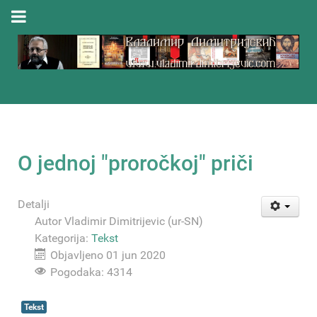
O jednoj "proročkoj" priči
Detalji
Autor
Vladimir Dimitrijevic (ur-SN)
Kategorija:
Tekst
Objavljeno 01 jun 2020
Pogodaka: 4314
Tekst