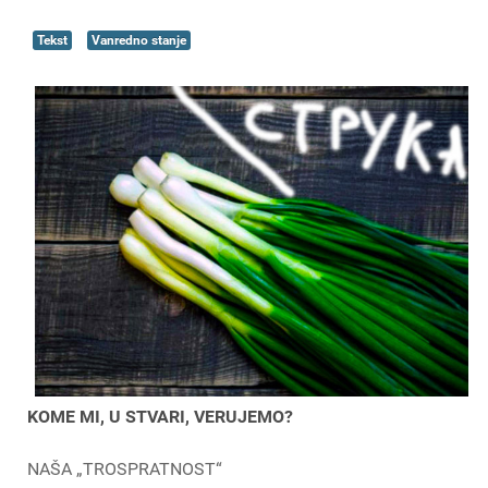
Tekst
Vanredno stanje
KOME MI, U STVARI, VERUJEMO?
NAŠA „TROSPRATNOST“