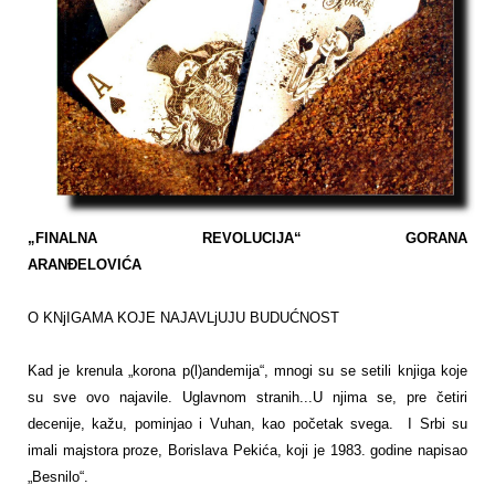
„FINALNA REVOLUCIJA“ GORANA
ARANĐELOVIĆA
O KNjIGAMA KOJE NAJAVLjUJU BUDUĆNOST
Kad je krenula „korona p(l)andemija“, mnogi su se setili knjiga koje
su sve ovo najavile. Uglavnom stranih...U njima se, pre četiri
decenije, kažu, pominjao i Vuhan, kao početak svega. I Srbi su
imali majstora proze, Borislava Pekića, koji je 1983. godine napisao
„Besnilo“.