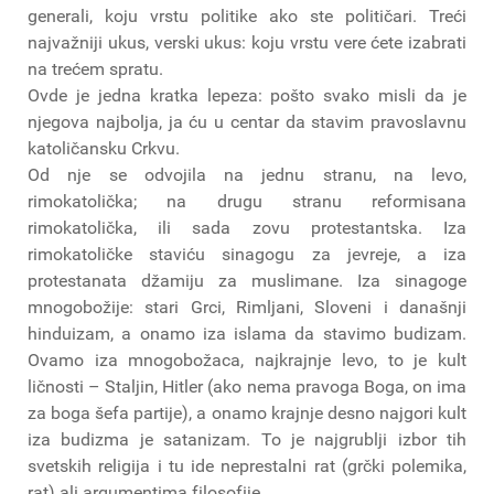
generali, koju vrstu politike ako ste političari. Treći
najvažniji ukus, verski ukus: koju vrstu vere ćete izabrati
na trećem spratu.
Ovde je jedna kratka lepeza: pošto svako misli da je
njegova najbolja, ja ću u centar da stavim pravoslavnu
katoličansku Crkvu.
Od nje se odvojila na jednu stranu, na levo,
rimokatolička; na drugu stranu reformisana
rimokatolička, ili sada zovu protestantska. Iza
rimokatoličke staviću sinagogu za jevreje, a iza
protestanata džamiju za muslimane. Iza sinagoge
mnogobožije: stari Grci, Rimljani, Sloveni i današnji
hinduizam, a onamo iza islama da stavimo budizam.
Ovamo iza mnogobožaca, najkrajnje levo, to je kult
ličnosti – Staljin, Hitler (ako nema pravoga Boga, on ima
za boga šefa partije), a onamo krajnje desno najgori kult
iza budizma je satanizam. To je najgrublji izbor tih
svetskih religija i tu ide neprestalni rat (grčki polemika,
rat) ali argumentima filosofije.