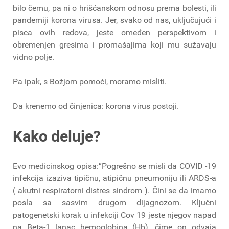
bilo čemu, pa ni o hrišćanskom odnosu prema bolesti, ili
pandemiji korona virusa. Jer, svako od nas, uključujući i
pisca ovih redova, jeste omeđen perspektivom i
obremenjen gresima i promašajima koji mu sužavaju
vidno polje.
Pa ipak, s Božjom pomoći, moramo misliti.
Da krenemo od činjenica: korona virus postoji.
Kako deluje?
Evo medicinskog opisa:“Pogrešno se misli da COVID -19
infekcija izaziva tipičnu, atipičnu pneumoniju ili ARDS-a
( akutni respiratorni distres sindrom ). Čini se da imamo
posla sa sasvim drugom dijagnozom. Ključni
patogenetski korak u infekciji Cov 19 jeste njegov napad
na Beta-1 lanac hemoglobina (Hb), čime on odvaja