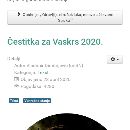
Opširnije: „Zdraviji je stručak luka, no sve laži zvane
'Struka' “
Čestitka za Vaskrs 2020.
Detalji
Autor
Vladimir Dimitrijevic (ur-SN)
Kategorija:
Tekst
Objavljeno 23 april 2020
Pogodaka: 4280
Tekst
Vanredno stanje