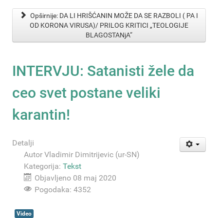
Opširnije: DA LI HRIŠĆANIN MOŽE DA SE RAZBOLI ( PA I
OD KORONA VIRUSA)/ PRILOG KRITICI „TEOLOGIJE
BLAGOSTANjA“
INTERVJU: Satanisti žele da
ceo svet postane veliki
karantin!
Detalji
Autor
Vladimir Dimitrijevic (ur-SN)
Kategorija:
Tekst
Objavljeno 08 maj 2020
Pogodaka: 4352
Video