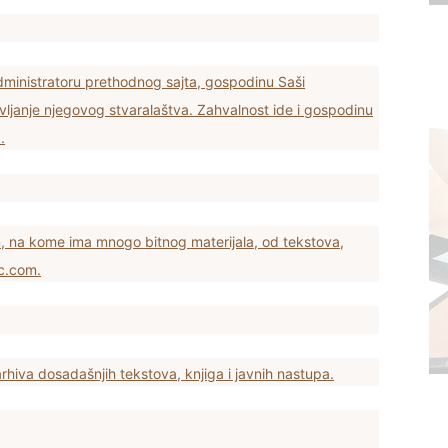
dministratoru prethodnog sajta, gospodinu Saši
tavljanje njegovog stvaralaštva. Zahvalnost ide i gospodinu
.
m, na kome ima mnogo bitnog materijala, od tekstova,
ic.com.
arhiva dosadašnjih tekstova, knjiga i javnih nastupa.