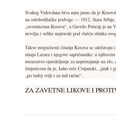
Svakog Vidovdana biva nam jasno da je Kosovski
na oslobodilačke podvige — 1912, Stara Srbija j
„osvetnicima Kosova“, a Gavrilo Princip je na V
nevolja i velike nepravde pod vlašću silnika ovo
Takve mogućnosti čitanja Kosova se održavaju i 
imaju Lazara i njegove sapričasnike: u njihovim 
nerazorivo opredeljenje za nepristajanje na zlo,
činjenicom da je, kako reče Crnjanski, „jauk i 
„po tuđoj volji i za tuđ račun“.
ZA ZAVETNE LIKOVE I PROTI