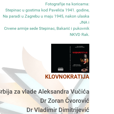
Fotografije na koricama:
Stepinac u gostima kod Pavelića 1941. godine,
Na paradi u Zagrebu u maju 1945, nakon ulaska
JNA i
Crvene armije sede Stepinac, Bakarić i pukovnik
NKVD Rak
.
KLOVNOKRATIJA
rbija za vlade Aleksandra Vučića
Dr Zoran Čvorović
Dr Vladimir Dimitrijević