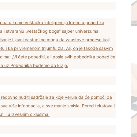
 doba u kome veštačka inteligencija kreće u pohod ka
i stvaranju „veštačkog boga“ sajber univerzuma.
isanje i javni nastupi ne mogu da zaustave procese koji
 i ka privremenom trijumfu zla. Ali, on je takođe sasvim
vicima: „Vi ćete pobediti, ali posle svih pobednika pobediće
o da uz Pobednika budemo do kraja.
a redovno nuditi sadržaje za koje veruje da će pomoći da
ve više informacija, a sve manje smisla. Pored tekstova i
čni i u izvesnim ciklusima.