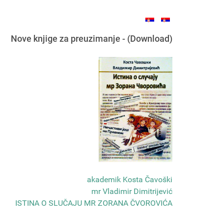
Nove knjige za preuzimanje - (Download)
akademik Kosta Čavoški
mr Vladimir Dimitrijević
ISTINA O SLUČAJU MR ZORANA ČVOROVIĆA