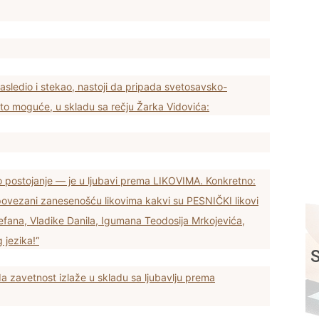
nasledio i stekao, nastoji da pripada svetosavsko-
je to moguće, u skladu sa rečju Žarka Vidovića:
 postojanje — je u ljubavi prema LIKOVIMA. Konkretno:
 povezani zanesenošću likovima kakvi su PESNIČKI likovi
fana, Vladike Danila, Igumana Teodosija Mrkojevića,
 jezika!“
S
a zavetnost izlaže u skladu sa ljubavlju prema