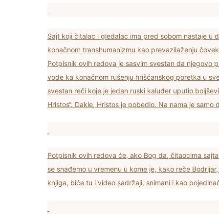
Sajt koji čitalac i gledalac ima pred sobom nastaje u
konačnom transhumanizmu kao prevazilaženju čoveka 
Potpisnik ovih redova je sasvim svestan da njegovo p
vode ka konačnom rušenju hrišćanskog poretka u svetu
svestan reči koje je jedan ruski kaluđer uputio boljše
Hristos“. Dakle, Hristos je pobedio. Na nama je sam
Potpisnik ovih redova će, ako Bog da, čitaocima sajt
se snađemo u vremenu u kome je, kako reče Bodrijar, s
knjiga, biće tu i video sadržaji, snimani i kao pojedina