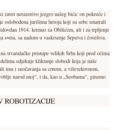
 zavet nerazorivo jezgro našeg bića: on pokreće i
e oslobođena jurišima heroja koji su sebe smatrali
idovdan 1914. krenuo za Obilićem, ali i za trpljenje
ga sveta, sa nadom u vaskrsenje Srpstva i čoveštva.
na stvaralačke pristupe velikih Srba koji pred očima
delima odjekuje kliktanje slobodi koja je naše
 ali ima i suočavanja sa crnom, a viševekovnom,
groblje narod moj“, i da, kao u „Seobama“, ginemo
V ROBOTIZACIJE