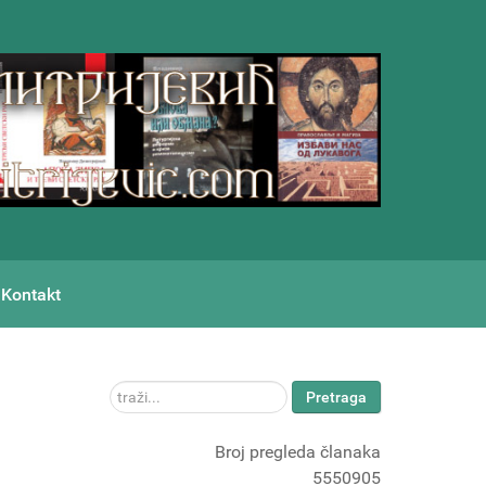
Kontakt
traži...
Pretraga
Broj pregleda članaka
5550905