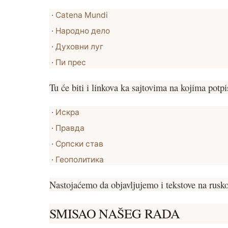
·
Catena Mundi
·
Народно дело
·
Духовни луг
·
Пи прес
Tu će biti i linkova ka sajtovima na kojima potpi
·
Искра
·
Правда
·
Српски став
·
Геополитика
Nastojaćemo da objavljujemo i tekstove na rusk
SMISAO NAŠEG RADA