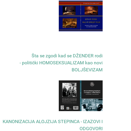
Šta se zgodi kad se DŽENDER rodi
- politički HOMOSEKSUALIZAM kao novi
BOLJŠEVIZAM
КANONIZACIJA ALOJZIJA STEPINCA - IZAZOVI I
ODGOVORI