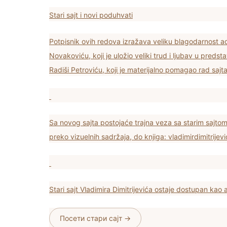
Stari sajt i novi poduhvati
Potpisnik ovih redova izražava veliku blagodarnost a
Novakoviću, koji je uložio veliki trud i ljubav u preds
Radiši Petroviću, koji je materijalno pomagao rad sajta
Sa novog sajta postojaće trajna veza sa starim sajto
preko vizuelnih sadržaja, do knjiga: vladimirdimitrijev
Stari sajt Vladimira Dimitrijevića ostaje dostupan kao 
Посети стари сајт →