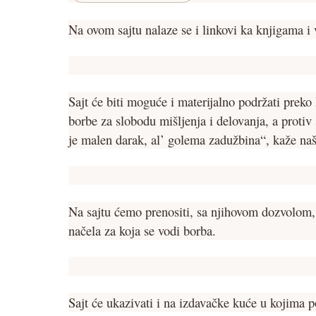
Na ovom sajtu nalaze se i linkovi ka knjigama i 
Sajt će biti moguće i materijalno podržati preko
borbe za slobodu mišljenja i delovanja, a protiv
je malen darak, al’ golema zadužbina“, kaže naš
Na sajtu ćemo prenositi, sa njihovom dozvolom, i
načela za koja se vodi borba.
Sajt će ukazivati i na izdavačke kuće u kojima p