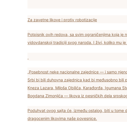
Za zavetne likove i protiv robotizacije
Potpisnik ovih redova, sa svim ograničenjima koja je 
vidovdanskoj tradiciji svog naroda. I živi, koliko mu 
„Posebnost neke nacionalne zajednice — i samo njeno
Srbi bi bili duhovna zajednica kad bi međusobno bili
Kneza Lazara, Miloša Obilića, Karađorđa, Igumana Ste
Bogdana Zimonjića — likova iz pesničkih dela srpskog
Poduhvat ovog sajta će, između ostalog, biti u tome d
dragocenim likovima naše povesnice.