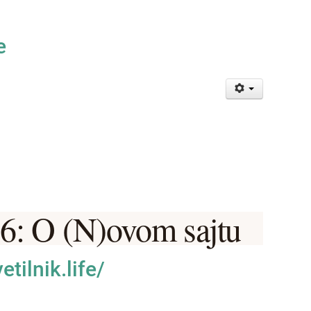
e
6: O (N)ovom sajtu
etilnik.life/