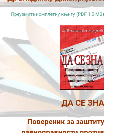
Преузмите комплетну књигу (PDF 1,5 MB)
ДА СЕ ЗНА
Повереник за заштиту
равноправности против