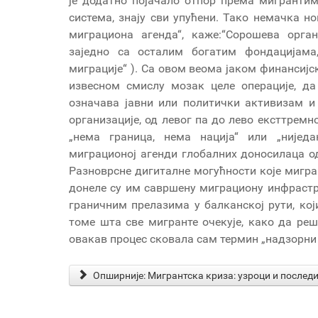
је додатно појачало отпор према мигрантим
система, знају сви упућени. Тако немачка н
миграциона агенда“, каже:“Сорошева органи
заједно са осталим богатим фондацијама
миграције“ ). Са овом веома јаком финансијс
извесном смислу мозак целе операције, да 
означава јавни или политички активизам и
организације, од левог па до лево ексттремн
„нема граница, нема нација“ или „ниједа
миграционој агенди глобалних доносилаца од
Разноврсне дигиталне могућности које мигра
донеле су им савршену миграциону инфраструк
граничним прелазима у балканској рути, кој
томе шта све мигранте очекује, како да реш
овакав процес сковала сам термин „надзорни 
Опширније: Мигрантска криза: узроци и послед