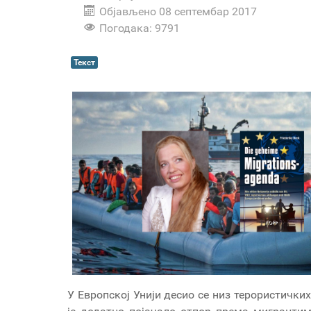
Објављено 08 септембар 2017
Погодака: 9791
Текст
У Европској Унији десио се низ терористички