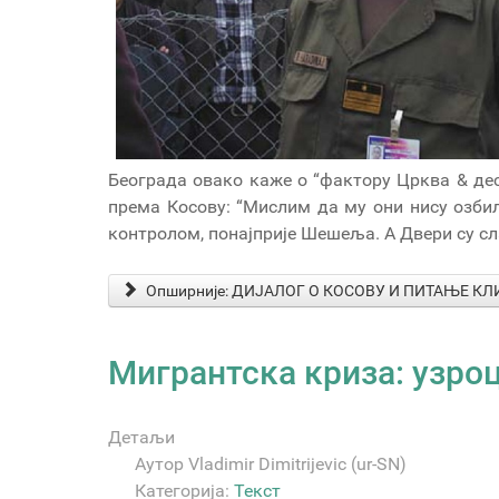
Београда овако каже о “фактору Црква & десн
према Косову: “Мислим да му они нису озбиљ
контролом, понајприје Шешеља. А Двери су сла
Опширније: ДИЈАЛОГ О КОСОВУ И ПИТАЊЕ К
Мигрантска криза: узро
Детаљи
Аутор
Vladimir Dimitrijevic (ur-SN)
Категорија:
Текст