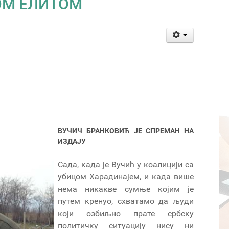
ОМ ЕЛИТОМ
ВУЧИЧ БРАНКОВИЋ ЈЕ СПРЕМАН НА
ИЗДАЈУ
Сада, када је Вучић у коалицији са
убицом Харадинајем, и када више
нема никакве сумње којим је
путем кренуо, схватамо да људи
који озбиљно прате србску
политичку ситуацију нису ни