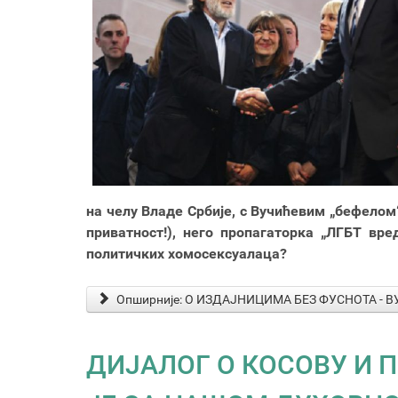
на челу Владе Србије, с Вучићевим „бефелом“
приватност!), него пропагаторка „ЛГБТ вре
политичких хомосексуалаца?
Опширније: О ИЗДАЈНИЦИМА БЕЗ ФУСНОТА -
ДИЈАЛОГ О КОСОВУ И 