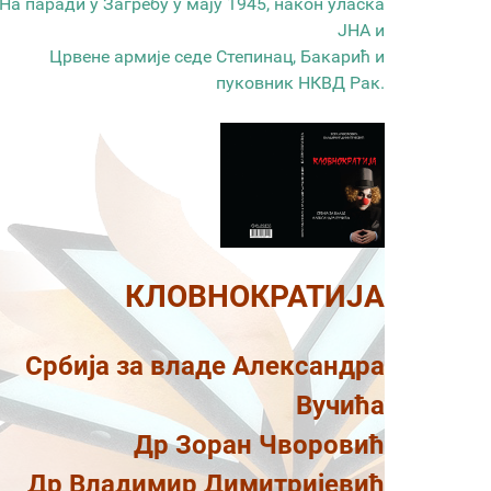
На паради у Загребу у мају 1945, након уласка
ЈНА и
Црвене армије седе Степинац, Бакарић и
пуковник НКВД Рак.
КЛОВНОКРАТИЈА
Србија за владе Александра
Вучића
Др Зоран Чворовић
Др Владимир Димитријевић