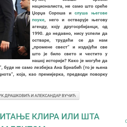
националиста, не само што среће
Џорџа Сороша и
слуша његове
поуке
, него и остварује његову
агенду, коју другосрбијанци, од
1990. до недавно, нису успели да
остваре, трудећи се да нам
„промене свест“ и издајући све
што је било свето и честито у
нашој историји? Како је могуће да
, буде не само лезбејка Ана Брнабић (то је њена
днота“, која, као премијерка, предводи поворку
 ВУК ДРАШКОВИЋ И АЛЕКСАНДАР ВУЧИЋ
ПИТАЊЕ КЛИРА ИЛИ ШТА