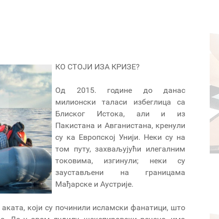
КО СТОЈИ ИЗА КРИЗЕ?
Од 2015. године до данас
милионски таласи избеглица са
Блиског Истока, али и из
Пакистана и Авганистана, кренули
су ка Европској Унији. Неки су на
том путу, захваљујући илегалним
токовима, изгинули; неки су
заустављени на границама
Мађарске и Аустрије.
х аката, који су починили исламски фанатици, што