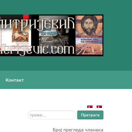
Контакт
тражи...
Претрага
Број прегледа чланака