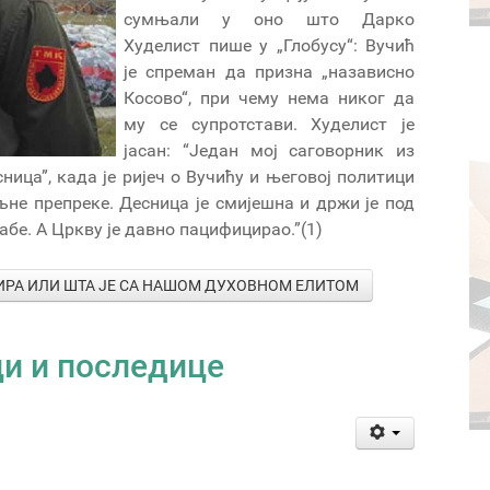
сумњали у оно што Дарко
Худелист пише у „Глобусу“: Вучић
је спреман да призна „назависно
Косово“, при чему нема никог да
му се супротстави. Худелист је
јасан: “Један мој саговорник из
ица”, када је ријеч о Вучићу и његовој политици
не препреке. Десница је смијешна и држи је под
бе. А Цркву је давно пацифицирао.”(1)
ЛИРА ИЛИ ШТА ЈЕ СА НАШОМ ДУХОВНОМ ЕЛИТОМ
ци и последице