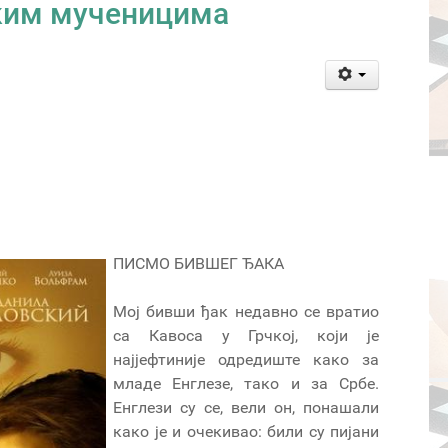
ским мученицима
ПИСМО БИВШЕГ ЂАКА
Мој бивши ђак недавно се вратио
са Кавоса у Грчкој, који је
најјефтиније одредиште како за
младе Енглезе, тако и за Србе.
Енглези су се, вели он, понашали
како је и очекивао: били су пијани