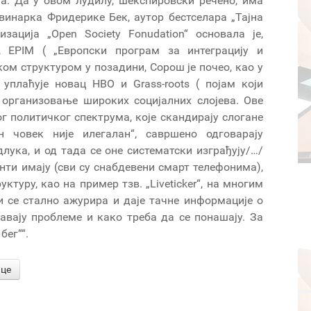
а. Да у овом лудилу, шекспировски речено, има
овинарка Фридерике Бек, аутор бестселара „Тајна
зација „Open Society Fonudation“ основала је,
, EPIM ( „Европски програм за интеграцију и
ком структуром у позадини, Сорош је почео, као у
уплаћује новац НВО и Grass-roots ( појам који
 организовање широких социјалних слојева. Ове
ог политичког спектрума, које скандирају слогане
н човек није илегалан“, савршено одговарају
лука, и од тада се оне систематски изграђују/…/
нти имају (сви су снабдевени смарт телефонима),
туру, као на пример тзв. „Liveticker“, на многим
и се стално ажурира и даје тачне информације о
авају проблеме и како треба да се понашају. За
бег““.
ице