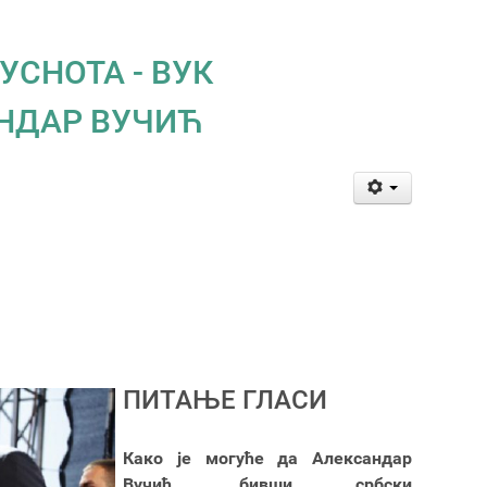
УСНОТА - ВУК
НДАР ВУЧИЋ
ПИТАЊЕ ГЛАСИ
Како је могуће да Александар
Вучић, бивши србски