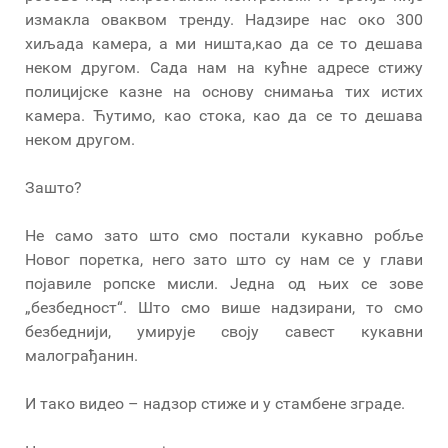
измакла оваквом тренду. Надзире нас око 300
хиљада камера, а ми ништа,као да се то дешава
неком другом. Сада нам на кућне адресе стижу
полицијске казне на основу снимања тих истих
камера. Ћутимо, као стока, као да се то дешава
неком другом.
Зашто?
Не само зато што смо постали кукавно робље
Новог поретка, него зато што су нам се у глави
појавиле ропске мисли. Једна од њих се зове
„безбедност“. Што смо више надзирани, то смо
безбеднији, умирује своју савест кукавни
малограђанин.
И тако видео – надзор стиже и у стамбене зграде.