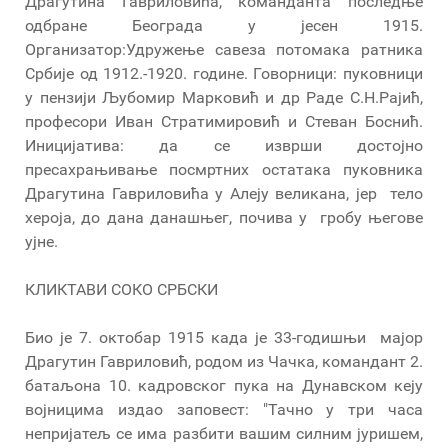
Драгутина Гавриловића, команданта последње
одбране Београда у јесен 1915.
Организатор:Удружење савеза потомака ратника
Србије од 1912.-1920. године. Говорници: пуковници
у пензији Љубомир Марковић и др Раде С.Н.Рајић,
професори Иван Стратимировић и Стеван Боснић.
Иницијатива: да се изврши достојно
пресахрањивање посмртних остатака пуковника
Драгутина Гавриловића у Алеју великана, јер тело
хероја, до дана данашњег, почива у гробу његове
ујне.
КЛИКТАВИ СОКО СРБСКИ
Био је 7. октобар 1915 када је 33-годишњи мајор
Драгутин Гавриловић, родом из Чачка, командант 2.
батаљона 10. кадровског пука на Дунавском кеју
војницима издао заповест: "Тачно у три часа
непријатељ се има разбити вашим силним јуришем,