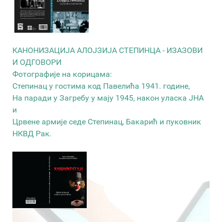
КАНОНИЗАЦИЈА АЛОЈЗИЈА СТЕПИНЦА - ИЗАЗОВИ
И ОДГОВОРИ
Фотографије на корицама:
Степинац у гостима код Павелића 1941. године,
На паради у Загребу у мају 1945, након уласка ЈНА
и
Црвене армије седе Степинац, Бакарић и пуковник
НКВД Рак.