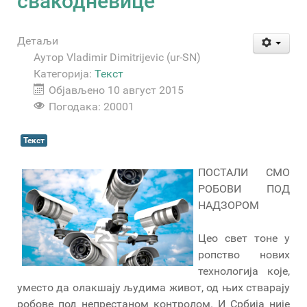
свакодневице
Детаљи
Аутор
Vladimir Dimitrijevic (ur-SN)
Категорија:
Текст
Објављено 10 август 2015
Погодака: 20001
Текст
ПОСТАЛИ СМО
РОБОВИ ПОД
НАДЗОРОМ
Цео свет тоне у
ропство нових
технологија које,
уместо да олакшају људима живот, од њих стварају
робове под непрестаном контролом. И Србија није