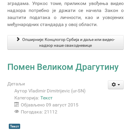
зградама. Упркос томе, приликом увођења видео
надзора потребно је држати се начела Закон о
заштити података о личности, као и усвојених
међународних стандарда у овој области.
Опширније: Концлогор Србија и даље или видео-
надзор наше свакодневице
Помен Великом Драгутину
Детаљи
Аутор
Vladimir Dimitrijevic (ur-SN)
Категорија:
Текст
Објављено 09 август 2015
Погодака: 21112
Текст