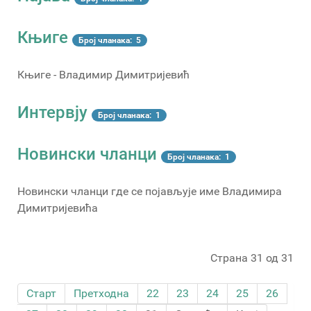
Књиге
Број чланака: 5
Књиге - Владимир Димитријевић
Интервју
Број чланака: 1
Новински чланци
Број чланака: 1
Новински чланци где се појављује име Владимира
Димитријевића
Страна 31 од 31
Старт
Претходна
22
23
24
25
26