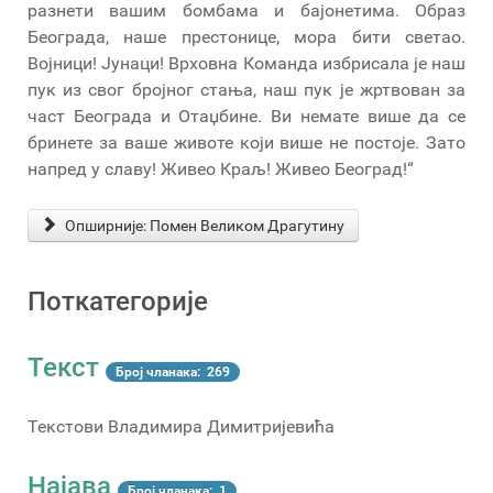
разнети вашим бомбама и бајонетима. Образ
Београда, наше престонице, мора бити светао.
Војници! Јунаци! Врховна Команда избрисала је наш
пук из свог бројног стања, наш пук је жртвован за
част Београда и Отаџбине. Ви немате више да се
бринете за ваше животе који више не постоје. Зато
напред у славу! Живео Краљ! Живео Београд!“
Опширније: Помен Великом Драгутину
Поткатегорије
Текст
Број чланака: 269
Текстови Владимира Димитријевића
Најава
Број чланака: 1