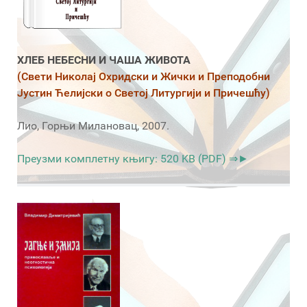
ХЛЕБ НЕБЕСНИ И ЧАША ЖИВОТА
(Свети Николај Охридски и Жички и Преподобни
Јустин Ћелијски о Светој Литургији и Причешћу)
Лио, Горњи Милановац, 2007.
Преузми комплетну књигу: 520 KB (PDF) ⇒►