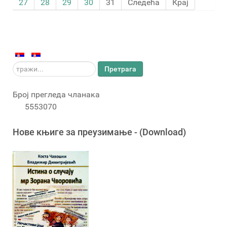
27
28
29
30
31
Следећа
Крај
тражи...
Претрага
Број прегледа чланака
5553070
Новe књигe за преузимање - (Download)