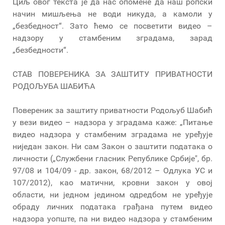
Циљ овог текста је да нас опомене да наш ропски
начин мишљења не води никуда, а камоли у
„безбедност“. Зато ћемо се посветити видео –
надзору у стамбеним зградама, зарад
„безбедности“.
СТАВ ПОВЕРЕНИКА ЗА ЗАШТИТУ ПРИВАТНОСТИ
РОДОЉУБА ШАБИЋА
Повереник за заштиту приватности Родољуб Шабић
у вези видео – надзора у зградама каже: „Питање
видео надзора у стамбеним зградама не уређује
ниједан закон. Ни сам Закон о заштити података о
личности („Службени гласник Републике Србије", бр.
97/08 и 104/09 - др. закон, 68/2012 – Одлука УС и
107/2012), као матични, кровни закон у овој
области, ни једном једином одредбом не уређује
обраду личних података грађана путем видео
надзора уопште, па ни видео надзора у стамбеним