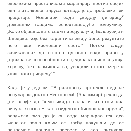
европским престоницама марширају против својих
елита и њиховог вируса потврда је да проблеми тек
предстоје. Новинари сада „кидају џигерицу“
државним газдама, испостављајући недоумицу:
„Како објашњавате свом народу случај Белорусије и
Шведске, које без карантина имају боље резултате
него сви изоловани света.“ Потом следи
зачикавање да поштен одговор води право у
„признање неспособности појединаца и институција
који су, без размишљања, уводили строге мере и
уништили привреду“?
Када је у једном ТВ разговору протекле недеље
популарни доктор Несторовић (Бранимир) рекао да
„не верује да ћемо икада сазнати ко стоји иза
вируса корона – као евидентно биолошког оружја“,
разумели смо да је он овде маркирао тек део
минског поља којим се крећу покушаји да се
пандемија коначно преведе у део дискурса