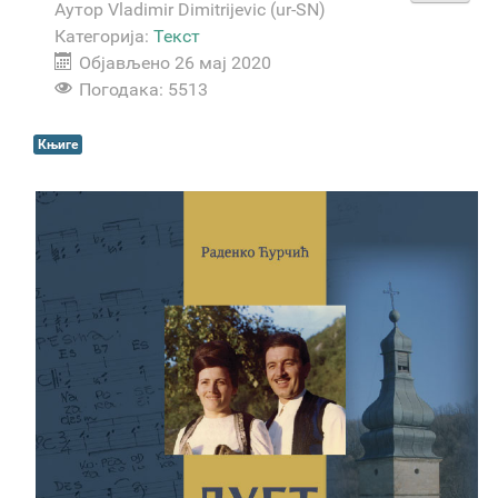
Аутор
Vladimir Dimitrijevic (ur-SN)
Категорија:
Текст
Објављено 26 мај 2020
Погодака: 5513
Књиге