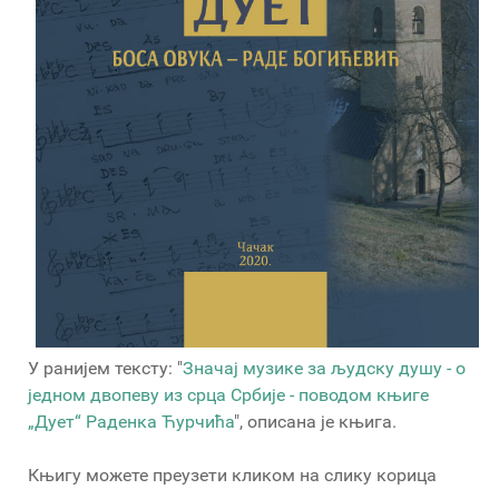
У ранијем тексту: "
Значај музике за људску душу - o
једном двопеву из срца Србије - поводом књиге
„Дует“ Раденка Ћурчића
", описана је књига.
Књигу можете преузети кликом на слику корица