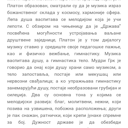
Платон образован, сматрали су да је музика израз
божанственог склада у космосу, хармоније сфера.
Лепа душа васпитава се мелодијом која је учи
лепоти. С обзиром на чињеницу да је „Држава”
посвећена могућности устројавања ваљане
друштвене заједнице, Платон је у том дијалогу
музику ставио у средиште своје педагошке пажње,
као и физичко вежбање, гимнастику. Музика
васпитава душу, а гимнастика тело. Мудри Грк је
говорио да онај који душу храни само музиком, а
тело запоставља, постаје или мекушац или
нервозни свађалица; а ко упражњава гимнастику
занемарујући душу, постаје необразовани грубијан и
силеџија. Два су основна тона у којима се
мелодијски развија: благ, молитвени, нежни, који
позива на узвишена, побожна расположења; други
је пак снажан, ратнички, који крепи јунаке спремне
за бој. Дужност државе је да обезбеди