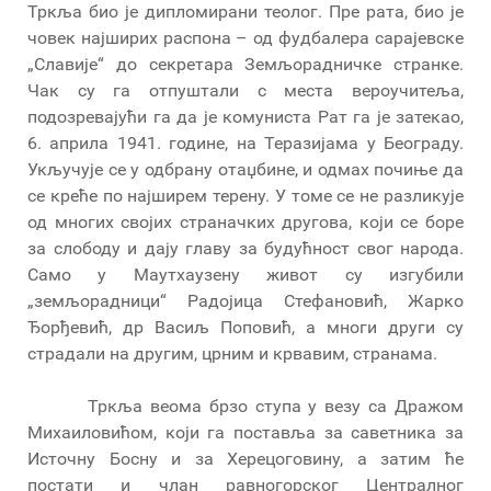
Тркља био је дипломирани теолог. Пре рата, био је
човек најширих распона – од фудбалера сарајевске
„Славије“ до секретара Земљорадничке странке.
Чак су га отпуштали с места вероучитеља,
подозревајући га да је комуниста Рат га је затекао,
6. априла 1941. године, на Теразијама у Београду.
Укључује се у одбрану отаџбине, и одмах почиње да
се креће по најширем терену. У томе се не разликује
од многих својих страначких другова, који се боре
за слободу и дају главу за будућност свог народа.
Само у Маутхаузену живот су изгубили
„земљорадници“ Радојица Стефановић, Жарко
Ђорђевић, др Васиљ Поповић, а многи други су
страдали на другим, црним и крвавим, странама.
Тркља веома брзо ступа у везу са Дражом
Михаиловићом, који га поставља за саветника за
Источну Босну и за Херецоговину, а затим ће
постати и члан равногорског Централног