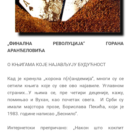
„ФИНАЛНА РЕВОЛУЦИЈА“ ГОРАНА
АРАНЂЕЛОВИЋА
О КЊИГАМА КОЈЕ НАЈАВЉУЈУ БУДУЋНОСТ
Кад је кренула „корона п(л)андемија“, многи су се
сетили књига које су све ово најавиле. Углавном
страних...У њима се, пре четири деценије, кажу,
помињао и Вухан, као почетак свега. И Срби су
имали мајстора прозе, Борислава Пекића, који је
1983. године написао „Беснило“.
Интернетски препричано: „Након што кокпит