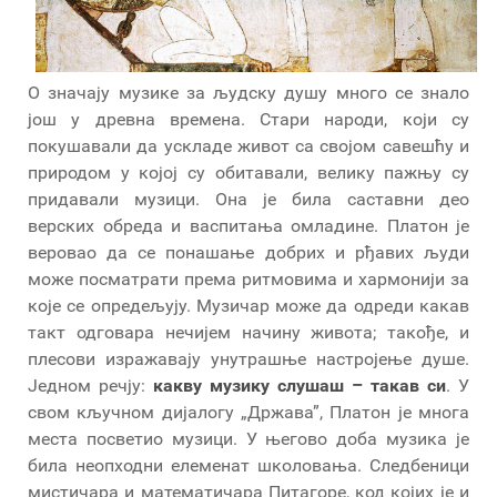
О значају музике за људску душу много се знало
још у древна времена. Стари народи, који су
покушавали да ускладе живот са својом савешћу и
природом у којој су обитавали, велику пажњу су
придавали музици. Она је била саставни део
верских обреда и васпитања омладине. Платон је
веровао да се понашање добрих и рђавих људи
може посматрати према ритмовима и хармонији за
које се опредељују. Музичар може да одреди какав
такт одговара нечијем начину живота; такође, и
плесови изражавају унутрашње настројење душе.
Једном речју:
какву музику слушаш – такав си
. У
свом кључном дијалогу „Држава”, Платон је многа
места посветио музици. У његово доба музика је
била неопходни елеменат школовања. Следбеници
мистичара и математичара Питагоре, код којих је и