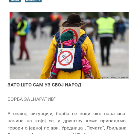
ЗАТО ШТО САМ УЗ СВОЈ НАРОД
БОРБА ЗА „НАРАТИВ“
У свакој ситуацији, борба се води око наратива:
начина на којој се, у друштву коме припадамо,
говори о једној појави. Уредница „Печата“, Љиљана