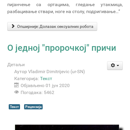
пијанчење са ортацима, гледање утакмица,
разбацивање ствари, ноге на столу, подригивање…”
Опширније: Долазак сексуалних робота
О једној "пророчкој" причи
Детаљи
Аутор
Vladimir Dimitrijevic (ur-SN)
Категорија:
Текст
Објављено 01 јун 2020
Погодака: 5462
Текст
Рецензија