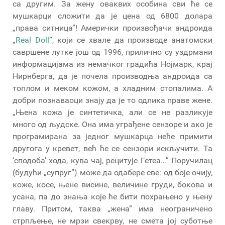
са другим. За жену оваквих особина сви ће се
мушкарци сложити да је цена од 6800 долара
„права ситница”! Амерички произвођачи андроида
„
Real Doll
”, који се хвале да производе анатомски
савршене лутке још од 1996, прилично су уздрмани
информацијама из немачког градића Нојмарк, крај
Нирнберга, да је почела производња андроида са
топлом и меком кожом, а хладним стопалима. А
добри познаваоци знају да је то одлика праве жене.
„Њена кожа је синтетичка, али се не разликује
много од људске. Она има уграђене сензоре и ако је
програмирана за једног мушкарца неће примити
другога у кревет, већ ће се сензори искључити. Та
‘сподоба’ хода, кува чај, рецитује Гетеа…” Поручилац
(будући „супруг”) може да одабере све: од боје очију,
коже, косе, њене висине, величине груди, бокова и
усана, па до знања које ће бити похрањено у њену
главу. Притом, таква „жена” има неограничено
стрпљење, не мрзи свекрву, не смета јој суботње