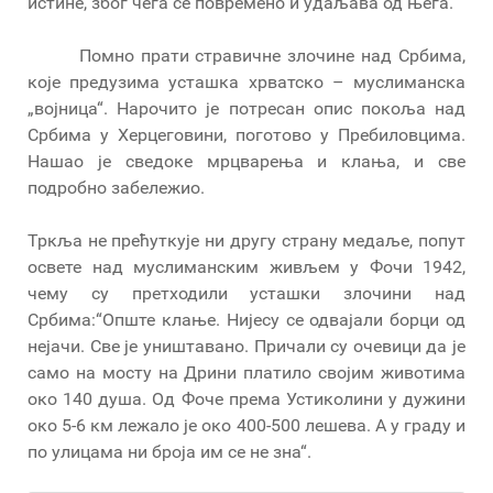
истине, због чега се повремено и удаљава од њега.
Помно прати стравичне злочине над Србима,
које предузима усташка хрватско – муслиманска
„војница“. Нарочито је потресан опис покоља над
Србима у Херцеговини, поготово у Пребиловцима.
Нашао је сведоке мрцварења и клања, и све
подробно забележио.
Тркља не прећуткује ни другу страну медаље, попут
освете над муслиманским живљем у Фочи 1942,
чему су претходили усташки злочини над
Србима:“Опште клање. Нијесу се одвајали борци од
нејачи. Све је уништавано. Причали су очевици да је
само на мосту на Дрини платило својим животима
око 140 душа. Од Фоче према Устиколини у дужини
око 5-6 км лежало је око 400-500 лешева. А у граду и
по улицама ни броја им се не зна“.