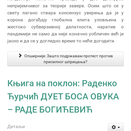
непријемчивог за теорије завере. Осим што се у
свету лагано ствара консензус уверења да је у
корона догађају глобална елита уловљена у
жестоко субверзивној делатности, наратив о
пандемији не само да није коначно уобличен већ је
јасно и да се у догледно време то неће догодити.
Опширније: Зашто подржавам протест против
присилног шприцања?
Књига на поклон: Раденко
Ћурчић ДУЕТ БОСА ОВУКА
– РАДЕ БОГИЋЕВИЋ
Детаљи