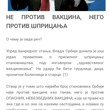
НЕ ПРОТИВ ВАКЦИНА, НЕГО
ПРОТИВ ШПРИЦАЊА
О чему је овде реч?
Усред ванредног стања, Влада Србије донела је још
један правилник о присилног шприцању
становништва, под изговором „здравственог
вакцинисања“. На удару ће бити труднице, деца,
хронични болесници и старци. (1)
Ствар је у томе што највећи број становника Србије
није против вакцине као такве, него је против
ОПАСНИХ, НЕБЕЗБЕДНИХ ВАКЦИНА, које се праве ко
зна где и ко зна са каквим састојцима, а којима су
глобалисти одавно наменили улогу оружја