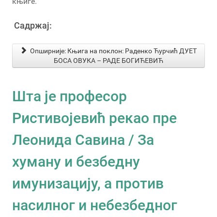
књиге.
Садржај:
Опширније: Књига на поклон: Раденко Ћурчић ДУЕТ
БОСА ОВУКА – РАДЕ БОГИЋЕВИЋ
Шта је професор
Ристивојевић рекао пре
Леонида Савина / За
хуману и безбедну
имунизацију, а против
насилног и небезбедног