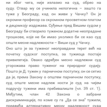
ни због чега, није излазио на суд, обрео на
суду. Ствар му се учинила нелогична – зашто га
туже у Београду, кад он живи у Чачку? Он је
скромни професор са скромном просветном платом
и децомкоју издржава. Суђење пред Вишим судом у
Београду би створило туженом додатне неопрадане
трошкове, које не би имао уколико би се као суд
опште месне надлежности – Виши суд у Чачку.
Оно што је за туженог неоправдани терет већ на
почетку судског поступка, за тужиоца постаје
привилегија. Овако одређен месно надлежни суд
угорожава право туженог на природног судију.
Пошто је Д. тужен у парничном поступку, он се сетио
да је, према Закону о општем парничном поступку,
суд опште месне надлеж ности је суд на чијем
подручју тужени има пребивалиште (чл. 39 ст. 1).
Међутим, члан 42 Закона о забрани
дискриминације, по коме су га „Да се зна” тужили,
предвиђа алтернативну месну надлежност суда