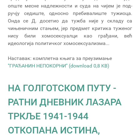
опште месне надлежности и суда на чијем је под-
ручју седиште, односно пребивалиште тужиоца.
Онда се Д. досетио да тужба није у складу са
чињеничним стањем, јер предмет критика туженог
нису били хомосексуалци као грађани, већ
идеологија политичког хомосексуализма...
Наставак: комплетна књига за преузимање
"ГРАЂАНИН НЕПОКОРНИ" (download 0,8 KB)
НА ГОЛГОТСКОМ ПУТУ -
РАТНИ ДНЕВНИК ЛАЗАРА
ТРКЉЕ 1941-1944
ОТКОПАНА ИСТИНА,