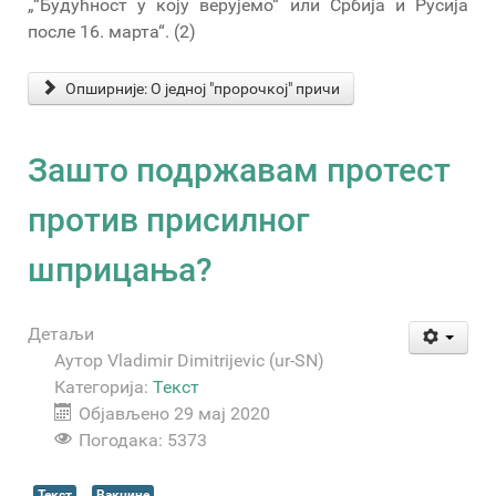
„“Будућност у коју верујемо“ или Србија и Русија
после 16. марта“. (2)
Опширније: О једној "пророчкој" причи
Зашто подржавам протест
против присилног
шприцања?
Детаљи
Аутор
Vladimir Dimitrijevic (ur-SN)
Категорија:
Текст
Објављено 29 мај 2020
Погодака: 5373
Текст
Вакцине