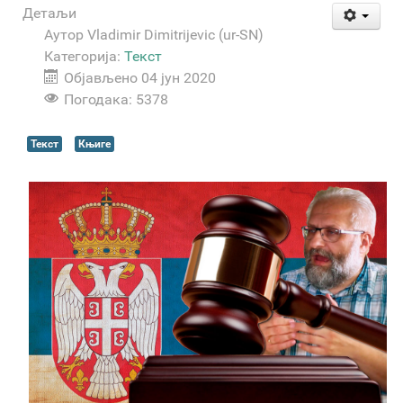
Детаљи
Аутор
Vladimir Dimitrijevic (ur-SN)
Категорија:
Текст
Објављено 04 јун 2020
Погодака: 5378
Текст
Књиге