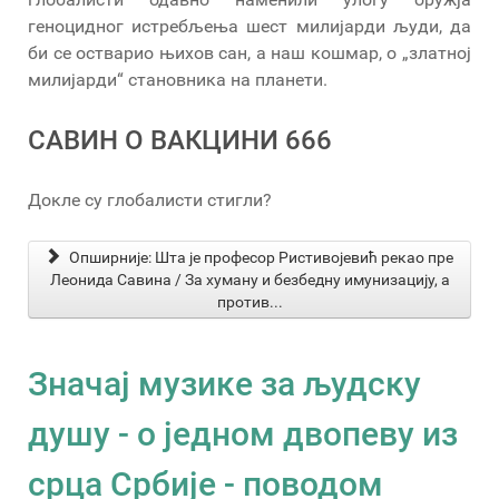
геноцидног истребљења шест милијарди људи, да
би се остварио њихов сан, а наш кошмар, о „златној
милијарди“ становника на планети.
САВИН О ВАКЦИНИ 666
Докле су глобалисти стигли?
Опширније: Шта је професор Ристивојевић рекао пре
Леонида Савина / За хуману и безбедну имунизацију, а
против...
Значај музике за људску
душу - o једном двопеву из
срца Србије - поводом