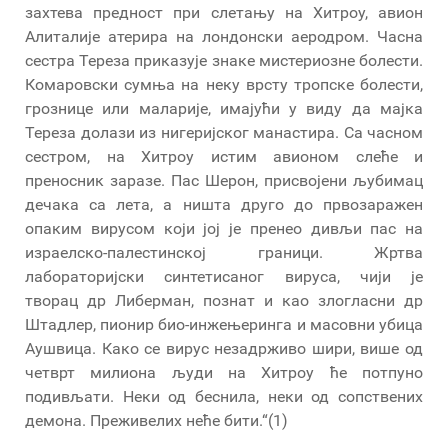
захтева предност при слетању на Хитроу, авион
Алиталије атерира на лондонски аеродром. Часна
сестра Тереза приказује знаке мистериозне болести.
Комаровски сумња на неку врсту тропске болести,
грознице или маларије, имајући у виду да мајка
Тереза долази из нигеријског манастира. Са часном
сестром, на Хитроу истим авионом слеће и
преносник заразе. Пас Шерон, присвојени љубимац
дечака са лета, а ништа друго до првозаражен
опаким вирусом који јој је пренео дивљи пас на
израелско-палестинској граници. Жртва
лабораторијски синтетисаног вируса, чији је
творац др Либерман, познат и као злогласни др
Штадлер, пионир био-инжењеринга и масовни убица
Аушвица. Како се вирус незадрживо шири, више од
четврт милиона људи на Хитроу ће потпуно
подивљати. Неки од беснила, неки од сопствених
демона. Преживелих неће бити.“(1)