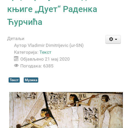
књиге „Дует“ Раденка
Ћурчића
Детаљи
Аутор
Vladimir Dimitrijevic (ur-SN)
Категорија:
Текст
Објављено 21 мај 2020
Погодака: 6385
Текст
Музика