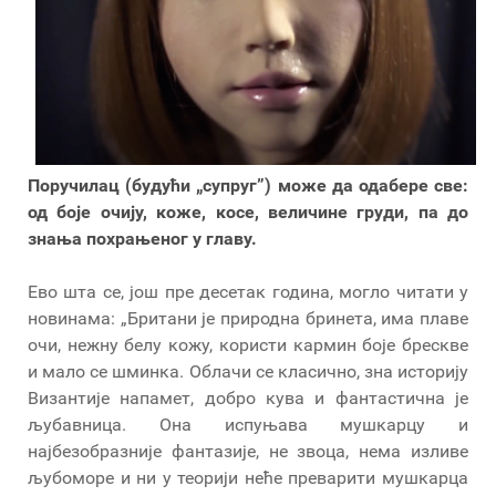
Поручилац (будући „супруг”) може да одабере све:
од боје очију, коже, косе, величине груди, па до
знања похрањеног у главу.
Ево шта се, још пре десетак година, могло читати у
новинама: „Британи је природна бринета, има плаве
очи, нежну белу кожу, користи кармин боје брескве
и мало се шминка. Облачи се класично, зна историју
Византије напамет, добро кува и фантастична је
љубавница. Она испуњава мушкарцу и
најбезобразније фантазије, не звоца, нема изливе
љубоморе и ни у теорији неће преварити мушкарца