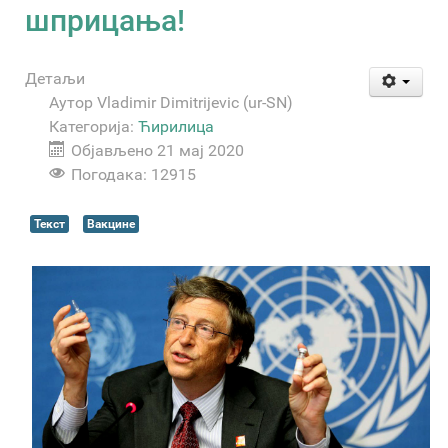
шприцања!
Детаљи
Аутор
Vladimir Dimitrijevic (ur-SN)
Категорија:
Ћирилица
Објављено 21 мај 2020
Погодака: 12915
Текст
Вакцине