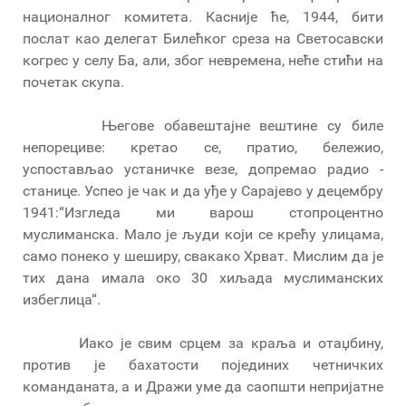
националног комитета. Касније ће, 1944, бити
послат као делегат Билећког среза на Светосавски
когрес у селу Ба, али, због невремена, неће стићи на
почетак скупа.
Његове обавештајне вештине су биле
непорециве: кретао се, пратио, бележио,
успостављао устаничке везе, допремао радио -
станице. Успео је чак и да уђе у Сарајево у децембру
1941:“Изгледа ми варош стопроцентно
муслиманска. Мало је људи који се крећу улицама,
само понеко у шеширу, свакако Хрват. Мислим да је
тих дана имала око 30 хиљада муслиманских
избеглица“.
Иако је свим срцем за краља и отаџбину,
против је бахатости појединих четничких
команданата, а и Дражи уме да саопшти непријатне