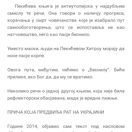
Пекићева књига је антиутопијска у најдубљем
смислу те речи. Она говори о наличју прогреса,
корачања у смрт човечанства које је изабрало пут
самообоготворења, што се испоставља не као
натчовештво, него као пасје беснило.
Уместо маски, људи на Пекићевом Хитроу морају да
носе пасје корпе.
Овога пута, међутим, нећемо о „Беснилу“. Биће
прилике, ако Бог да, да му се вратимо.
Неколико речи о једној другој књизи, која није била
рефлекторски обасјавана, мада је вредна пажње.
ПРИЧА КОЈА ПРЕДВИЂА РАТ НА УКРАЈИНИ
Године 2014, објавио сам текст под насловом