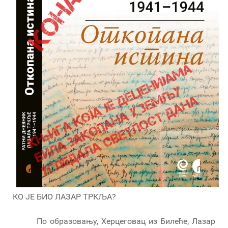
КО ЈЕ БИО ЛАЗАР ТРКЉА?
По образовању, Херцеговац из Билеће, Лазар