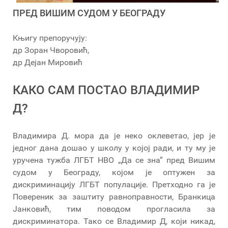
ПРЕД ВИШИМ СУДОМ У БЕОГРАДУ
Књигу препоручују:
др Зоран Чворовић,
др Дејан Мировић
КАКО САМ ПОСТАО ВЛАДИМИР
Д?
Владимира Д. мора да је неко оклеветао, јер је
једног дана дошао у школу у којој ради, и ту му је
уручена тужба ЛГБТ НВО „Да се зна” пред Вишим
судом у Београду, којом је оптужен за
дискриминацију ЛГБТ популације. Претходно га је
Повереник за заштиту равноправности, Бранкица
Јанковић, тим поводом прогласила за
дискриминатора. Тако се Владимир Д, који никад,