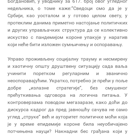
Богдановић, у уводнику за 617. број овог угледног
недељника, о томе каже:“Сведоци смо да је у
Србији, као уосталом и у готово целом свету, у
протеклим данима приметно настојање политичких
и других управљачких структура да се колективно
искуство с пандемијом короне упакује у наратив
који неће бити изложен сумњичењу и оспоравању.
Управо проживљену социјалну трауму и несмирену
и хаотичну општу друштвену ситуацију сада ваља
учинити поретком регуларним и званично
неоспоравајућим. Укратко, потребно је прећи у поље
добре „излазне стратегије“, без смушеног
прећуткивања одговора на логична питања. У
контроверзама поводом мегазаразе, како доћи до
дискурса кадрог да пред јавношћу сачува не само
углед „струке“ већ и ауторитет политичке моћи која
је у време епидемије короне била неуобичајено
потчињена науци? Накнадни бес грађана који у